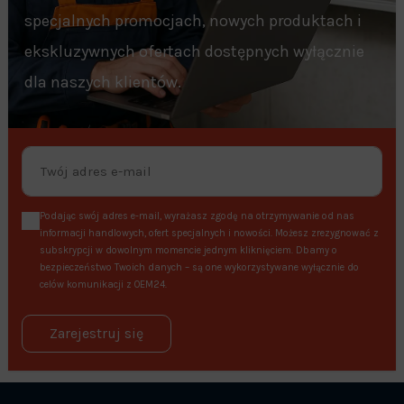
specjalnych promocjach, nowych produktach i
ekskluzywnych ofertach dostępnych wyłącznie
dla naszych klientów.
Podając swój adres e-mail, wyrażasz zgodę na otrzymywanie od nas
informacji handlowych, ofert specjalnych i nowości. Możesz zrezygnować z
subskrypcji w dowolnym momencie jednym kliknięciem. Dbamy o
bezpieczeństwo Twoich danych – są one wykorzystywane wyłącznie do
celów komunikacji z OEM24.
Zarejestruj się