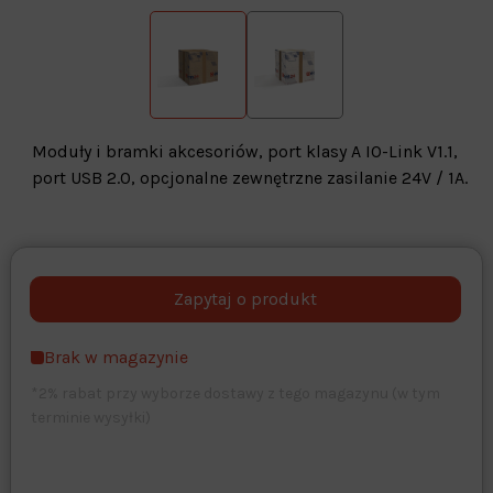
Moduły i bramki akcesoriów, port klasy A IO-Link V1.1,
port USB 2.0, opcjonalne zewnętrzne zasilanie 24V / 1A.
Warehouse
opcjonalne
Maks. 250 znaków
Brak w magazynie
Zapisz dostosowywanie
*2% rabat przy wyborze dostawy z tego magazynu (w tym
terminie wysyłki)