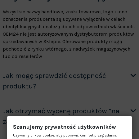
Wszystkie nazwy handlowe, znaki towarowe, logo i inne
oznaczenia producenta są używane wyłącznie w celach
identyfikacyjnych i należą do ich odpowiednich właścicieli.
OEM24 nie jest autoryzowanym dystrybutorem produktów
sprzedawanych w Sklepie. Oferowane produkty mogą
pochodzić z rynku wtórnego, z nadwyżek magazynowych
lub od resellerów
Jak mogę sprawdzić dostępność
produktu?
Jak otrzymać wycenę produktów ”na
zamówienie”?
Szanujemy prywatność użytkowników
Używamy plików cookie, aby poprawić komfort przeglądania,