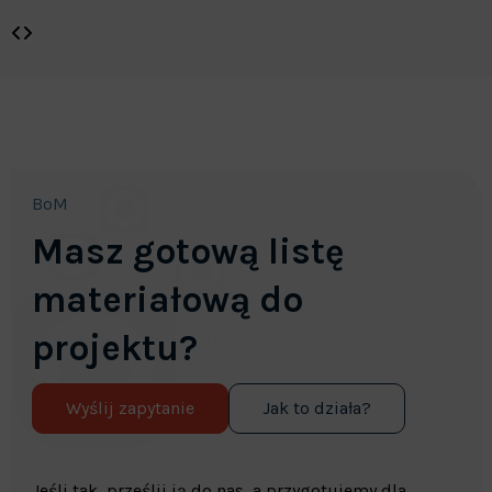
BoM
Masz gotową listę
materiałową do
projektu?
Wyślij zapytanie
Jak to działa?
Jeśli tak, prześlij ją do nas, a przygotujemy dla