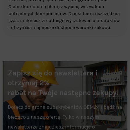
Ciebie kompletną ofertę z wyceną wszystkich
potrzebnych komponentów. Dzięki temu oszczędzisz
czas, unikniesz żmudnego wyszukiwania produktów
i otrzymasz najlepsze dostępne warunki zakupu.
Zapisz się do newslettera i
otrzymaj 2%
rabat na Twoje następne zakupy!
Dołącz do grona subskrybentów OEM24 i bądź na
bieżąco z naszą ofertą. Tylko w naszym
newsletterze znajdziesz informacje o