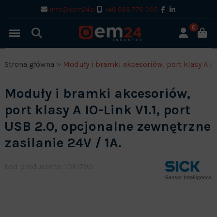
info@oem24.pl
+48 683 778 005
0
Strona główna
Moduły i bramki akcesoriów, port klasy A IO-
Moduły i bramki akcesoriów,
port klasy A IO-Link V1.1, port
USB 2.0, opcjonalne zewnętrzne
zasilanie 24V / 1A.
kod producenta: 1061790