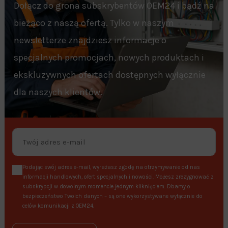
Dołącz do grona subskrybentów OEM24 i bądź na
bieżąco z naszą ofertą. Tylko w naszym
newsletterze znajdziesz informacje o
specjalnych promocjach, nowych produktach i
ekskluzywnych ofertach dostępnych wyłącznie
dla naszych klientów.
Podając swój adres e-mail, wyrażasz zgodę na otrzymywanie od nas
informacji handlowych, ofert specjalnych i nowości. Możesz zrezygnować z
subskrypcji w dowolnym momencie jednym kliknięciem. Dbamy o
bezpieczeństwo Twoich danych – są one wykorzystywane wyłącznie do
celów komunikacji z OEM24.