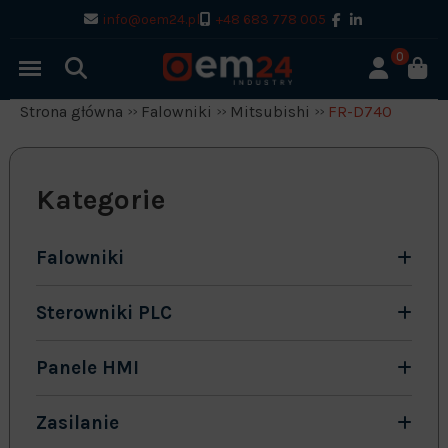
info@oem24.pl
+48 683 778 005
0
Strona główna
Falowniki
Mitsubishi
FR-D740
Kategorie
Falowniki
Sterowniki PLC
Panele HMI
Zasilanie