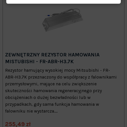
ZEWNĘTRZNY REZYSTOR HAMOWANIA
MISTUBISHI - FR-ABR-H3.7K
Rezystor hamujący wysokiej mocy Mitsubishi - FR-
ABR-H3.7K przeznaczony do współpracy z falownikami
przemysłowymi, mające na celu zwiększenie
skuteczności hamowania regeneracyjnego przy
obciążeniach o dużej bezwładności lub w
przypadkach, gdy sama funkcja hamowania w
falowniku nie wystarcza....
255,49 zł