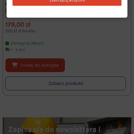
Zaakceptuj wszystko
oferuje wyjście typu NPN w układzie trzyprzewodowym
(trójprzewodowa konstrukcja z przewodem 2 m)
179,00 zł
220,17 zł brutto
Dostępny (16szt.)
1 - 3 dni
Dodaj do koszyka
Zobacz produkt
Zapisz się do newslettera i