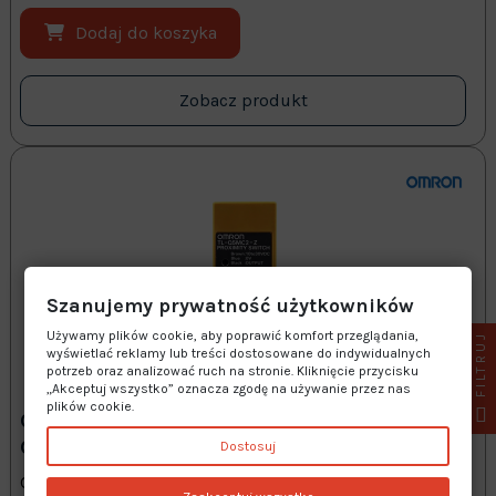
Dodaj do koszyka
Zobacz produkt
Szanujemy prywatność użytkowników
Używamy plików cookie, aby poprawić komfort przeglądania,
FILTRUJ
wyświetlać reklamy lub treści dostosowane do indywidualnych
potrzeb oraz analizować ruch na stronie. Kliknięcie przycisku
„Akceptuj wszystko” oznacza zgodę na używanie przez nas
plików cookie.
CZUJNIK INDUKCYJNY ZBLIŻENIOWY NPN
OMRON - TL-Q5MC2-Z
Dostosuj
Czujnik indukcyjny zbliżeniowy Omron TL-Q5MC2-Z