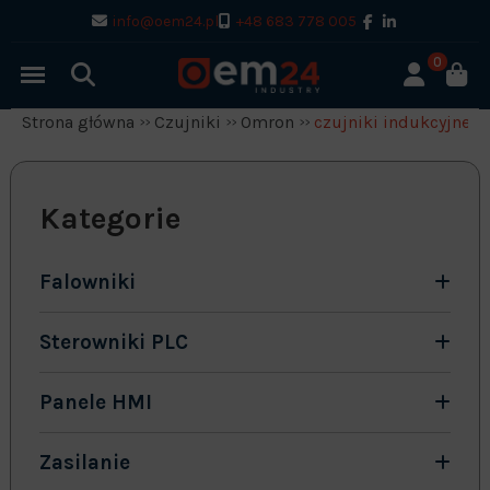
info@oem24.pl
+48 683 778 005
0
Strona główna
Czujniki
Omron
czujniki indukcyjne
Kategorie
Falowniki
Sterowniki PLC
Panele HMI
Zasilanie