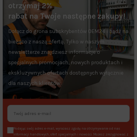
otrzymaj 2%
rabat na Twoje następne zakupy!
Dołącz do grona subskrybentów OEM24 i bądź na
bieżąco z naszą ofertą. Tylko w naszym
newsletterze znajdziesz informacje o
specjalnych promocjach, nowych produktach i
ekskluzywnych ofertach dostępnych wyłącznie
dla naszych klientów.
Podając swój adres e-mail, wyrażasz zgodę na otrzymywanie od nas
informacji handlowych, ofert specjalnych i nowości. Możesz zrezygnować z