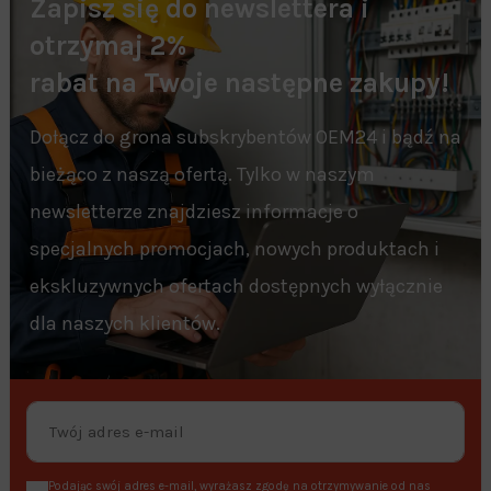
Zapisz się do newslettera i
otrzymaj 2%
rabat na Twoje następne zakupy!
Dołącz do grona subskrybentów OEM24 i bądź na
bieżąco z naszą ofertą. Tylko w naszym
newsletterze znajdziesz informacje o
specjalnych promocjach, nowych produktach i
ekskluzywnych ofertach dostępnych wyłącznie
dla naszych klientów.
Podając swój adres e-mail, wyrażasz zgodę na otrzymywanie od nas