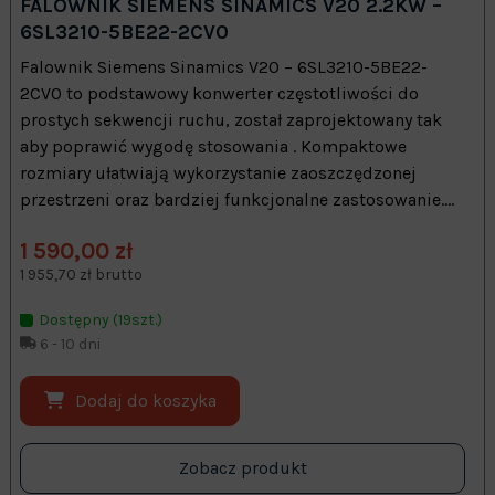
FALOWNIK SIEMENS SINAMICS V20 2.2KW –
6SL3210-5BE22-2CV0
Falownik Siemens Sinamics V20 – 6SL3210-5BE22-
2CV0 to podstawowy konwerter częstotliwości do
prostych sekwencji ruchu, został zaprojektowany tak
aby poprawić wygodę stosowania . Kompaktowe
rozmiary ułatwiają wykorzystanie zaoszczędzonej
przestrzeni oraz bardziej funkcjonalne zastosowanie....
1 590,00 zł
1 955,70 zł brutto
Dostępny (19szt.)
6 - 10 dni
Dodaj do koszyka
Zobacz produkt