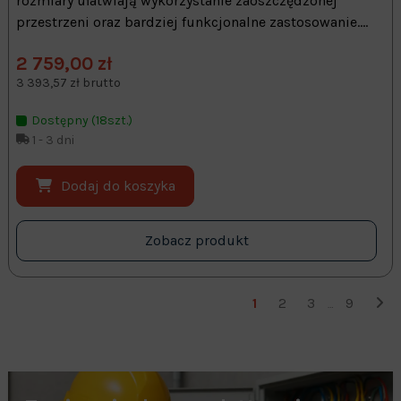
rozmiary ułatwiają wykorzystanie zaoszczędzonej
przestrzeni oraz bardziej funkcjonalne zastosowanie....
2 759,00 zł
3 393,57 zł brutto
Dostępny (18szt.)
1 - 3 dni
Dodaj do koszyka
Zobacz produkt
1
2
3
9
…