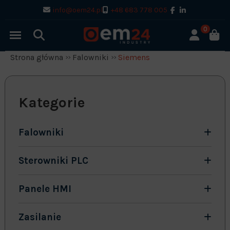
info@oem24.pl
+48 683 778 005
0
Strona główna
Falowniki
Siemens
Kategorie
Falowniki
Sterowniki PLC
Panele HMI
Zasilanie