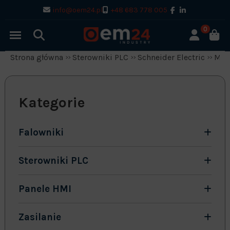
info@oem24.pl
+48 683 778 005
0
Strona główna
Sterowniki PLC
Schneider Electric
Mod
Kategorie
Falowniki
Sterowniki PLC
Panele HMI
Zasilanie