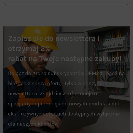
Zapisz się do newslettera i
otrzymaj 2%
rabat na Twoje następne zakupy!
Dołącz do grona subskrybentów OEM24 i bądź na
bieżąco z naszą ofertą. Tylko w naszym
newsletterze znajdziesz informacje o
specjalnych promocjach, nowych produktach i
ekskluzywnych ofertach dostępnych wyłącznie
dla naszych klientów.