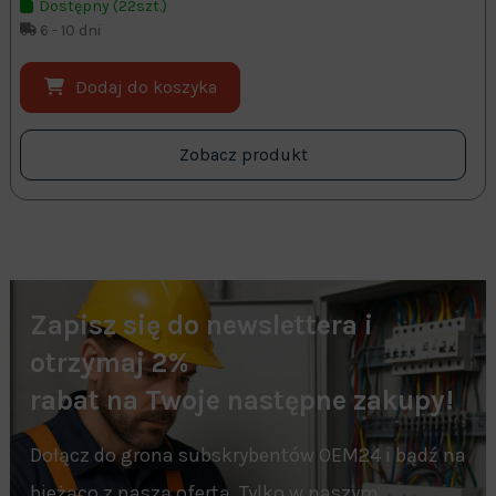
Dostępny (22szt.)
6 - 10 dni
Dodaj do koszyka
Zobacz produkt
Zapisz się do newslettera i
otrzymaj 2%
rabat na Twoje następne zakupy!
Dołącz do grona subskrybentów OEM24 i bądź na
bieżąco z naszą ofertą. Tylko w naszym