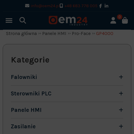
info@oem24.pl
+48 683 778 005
0
Strona główna
Panele HMI
Pro-Face
GP4000
Kategorie
Falowniki
Sterowniki PLC
Panele HMI
Zasilanie