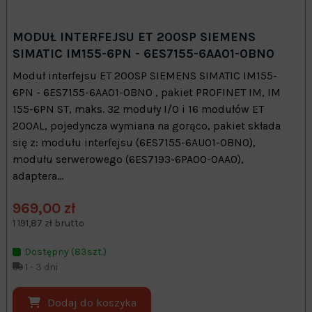
MODUŁ INTERFEJSU ET 200SP SIEMENS
SIMATIC IM155-6PN - 6ES7155-6AA01-0BN0
Moduł interfejsu ET 200SP SIEMENS SIMATIC IM155-
6PN - 6ES7155-6AA01-0BN0 , pakiet PROFINET IM, IM
155-6PN ST, maks. 32 moduły I/O i 16 modułów ET
200AL, pojedyncza wymiana na gorąco, pakiet składa
się z: modułu interfejsu (6ES7155-6AU01-0BN0),
modułu serwerowego (6ES7193-6PA00-0AA0),
adaptera...
969,00 zł
1 191,87 zł brutto
Dostępny (83szt.)
1 - 3 dni
Dodaj do koszyka