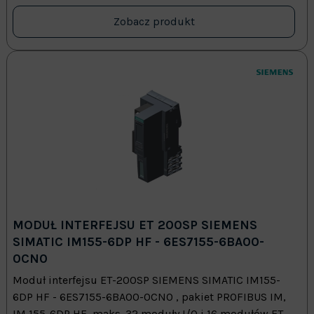
Zobacz produkt
MODUŁ INTERFEJSU ET 200SP SIEMENS
SIMATIC IM155-6DP HF - 6ES7155-6BA00-
0CN0
Moduł interfejsu ET-200SP SIEMENS SIMATIC IM155-
6DP HF - 6ES7155-6BA00-0CN0 , pakiet PROFIBUS IM,
IM 155-6DP HF, maks. 32 moduły I/O i 16 modułów ET