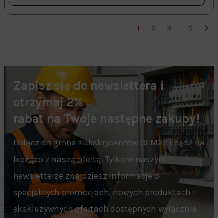
1
2
3
5
…
Zapisz się do newslettera i
otrzymaj 2%
rabat na Twoje następne zakupy!
Dołącz do grona subskrybentów OEM24 i bądź na
bieżąco z naszą ofertą. Tylko w naszym
newsletterze znajdziesz informacje o
specjalnych promocjach, nowych produktach i
ekskluzywnych ofertach dostępnych wyłącznie