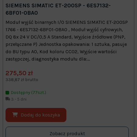
SIEMENS SIMATIC ET-200SP - 6ES7132-
6BF01-0BA0
Moduł wyjść binarnych I/O SIEMENS SIMATIC ET-200SP
1766 - 6ES7132-6BF01-0BA0 , Moduł wyjść cyfrowych,
DQ 8x 24 V DC/0,5 A Standard, Wyjście źródłowe (PNP,
przełączane P) Jednostka opakowania: 1 sztuka, pasuje
do BU typu A0, Kod koloru CC02, Wyjście wartości
zastępczej, diagnostyka modułu dla:...
275,50 zł
338,87 zł brutto
Dostępny (77szt.)
3 - 5 dni
Dodaj do koszyka
Zobacz produkt