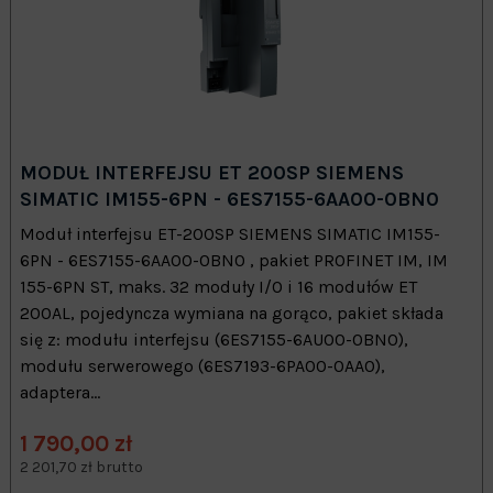
MODUŁ INTERFEJSU ET 200SP SIEMENS
SIMATIC IM155-6PN - 6ES7155-6AA00-0BN0
Moduł interfejsu ET-200SP SIEMENS SIMATIC IM155-
6PN - 6ES7155-6AA00-0BN0 , pakiet PROFINET IM, IM
155-6PN ST, maks. 32 moduły I/O i 16 modułów ET
200AL, pojedyncza wymiana na gorąco, pakiet składa
się z: modułu interfejsu (6ES7155-6AU00-0BN0),
modułu serwerowego (6ES7193-6PA00-0AA0),
adaptera...
1 790,00 zł
2 201,70 zł brutto