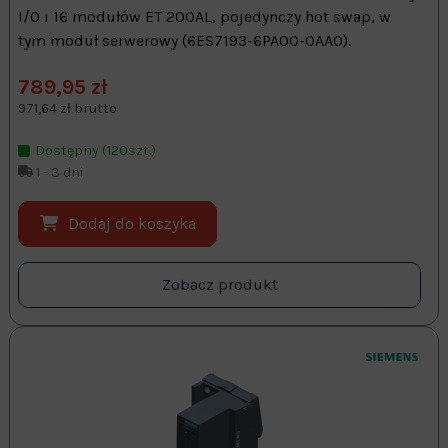
I/O i 16 modułów ET 200AL, pojedynczy hot swap, w
tym moduł serwerowy (6ES7193-6PA00-0AA0).
789,95 zł
971,64 zł brutto
Dostępny (120szt.)
1 - 3 dni
Dodaj do koszyka
Zobacz produkt