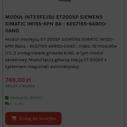
MODUŁ INTERFEJSU ET200SP SIEMENS
SIMATIC IM155-6PN BA - 6ES7155-6AR00-
0AN0
Moduł interfejsu ET-200SP SIEMENS SIMATIC IM155-
6PN Basic - 6ES7155-6AR00-0AN0 , maks. 12 modułów
I/O, 2 zintegrowane gniazda RJ45, w tym moduł
serwerowy. Moduł łączy główną stację ET 200SP z
systemem magistrali automatyzacji.
769,00 zł
945,87 zł brutto
Dostępny (22szt.)
1 - 3 dni
Dodaj do koszyka