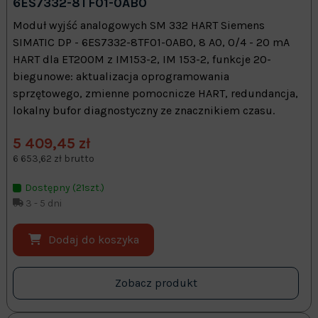
6ES7332-8TF01-0AB0
Moduł wyjść analogowych SM 332 HART Siemens
SIMATIC DP - 6ES7332-8TF01-0AB0, 8 AO, 0/4 - 20 mA
HART dla ET200M z IM153-2, IM 153-2, funkcje 20-
biegunowe: aktualizacja oprogramowania
sprzętowego, zmienne pomocnicze HART, redundancja,
lokalny bufor diagnostyczny ze znacznikiem czasu.
5 409,45 zł
6 653,62 zł brutto
Dostępny (21szt.)
3 - 5 dni
Dodaj do koszyka
Zobacz produkt