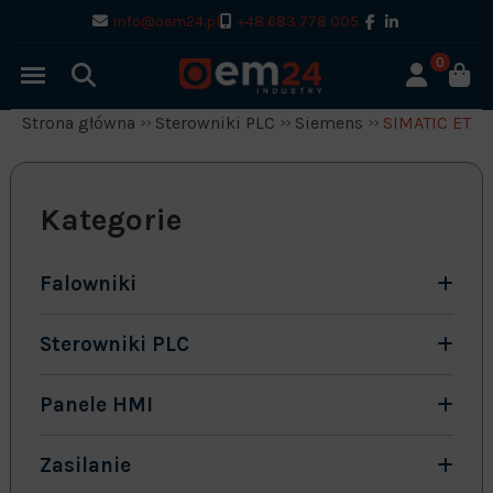
info@oem24.pl
+48 683 778 005
0
Strona główna
Sterowniki PLC
Siemens
SIMATIC ET-2
Kategorie
Falowniki
Sterowniki PLC
Panele HMI
Zasilanie