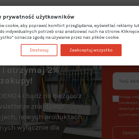
 prywatność użytkowników
w cookie, aby poprawić komfort przeglądania, wyświetlać reklamy lub
o indywidualnych potrzeb oraz analizować ruch na stronie. Kliknięci
ystko” oznacza zgodę na używanie przez nas plików cookie.
Dostosuj
Zaakceptuj wszystko
a i otrzymaj 2%
 zakupy!
OEM24 i bądź na bieżąco z
Podając swój
handlowych, 
sletterze znajdziesz
dowolnym mo
cjach, nowych produktach
są one wykor
nych wyłącznie dla
Zarejes