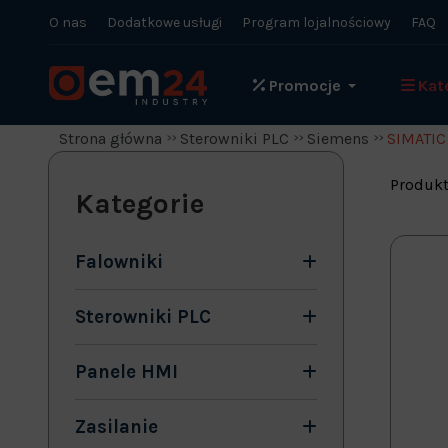
O nas
Dodatkowe usługi
Program lojalnościowy
FAQ
Promocje
Kat
Strona główna
Sterowniki PLC
Siemens
SIMATIC
Produkt
Kategorie
Falowniki
Sterowniki PLC
Panele HMI
Zasilanie