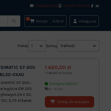
info@oem24.pl
+48 683 778 005
0
Koszyk
0,00 zł
Zaloguj się
Pokaż
1
Sortuj
Trafność
1 420,00 zł
SIMATIC S7-200
1 746,60 zł brutto
-1BL22-0XA0
 SIMATIC S7-200 -
Dostępny (26szt.)
a/wyjścia EM 223,
6 - 10 dni
cyfrowych 24 V DC,
V DC; 0,75 A/kanał,
Dodaj do koszyka