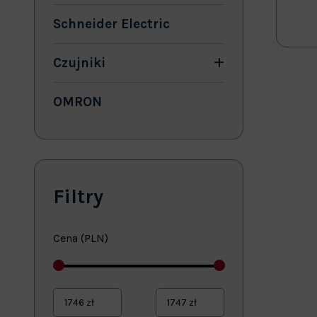
Schneider Electric
Czujniki
OMRON
Filtry
Cena (PLN)
1746
zł
1747
zł