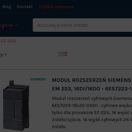
Blog
Kontakt
Szybkie zapytanie
egorie
 S7-200
y: 1
MODUŁ ROZSZERZEŃ SIEMENS 
EM 223, 16DI/16DO - 6ES7223
Moduł rozszerzeń cyfrowych Siemens
6ES7223-1BL22-0XA0 , cyfrowe wejści
tylko dla procesora S7-22X, 16 wejść 
źródło/ujście, 16 wyjść cyfrowych 24 
źródło.