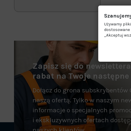
Szanujemy
Używamy plikó
dostosowane d
„Akceptuj wsz
Zapisz się do newsletter
rabat na Twoje następne
Dołącz do grona subskrybentów 
naszą ofertą. Tylko w naszym new
informacje o specjalnych promo
i ekskluzywnych ofertach dostęp
naszych klientów.