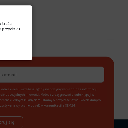
 treści
e przycisku
 adres e-mail, wyrażasz zgodę na otrzymywanie od nas informacji
ofert specjalnych i nowości. Możesz zrezygnować z subskrypcji w
mencie jednym kliknięciem. Dbamy o bezpieczeństwo Twoich danych –
zystywane wyłącznie do celów komunikacji z OEM24.
truj się