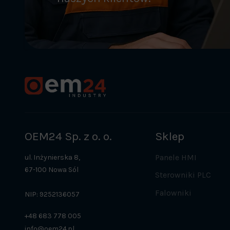
OEM24 Sp. z o. o.
Sklep
Panele HMI
ul. Inżynierska 8,
67-100 Nowa Sól
Sterowniki PLC
Falowniki
NIP: 9252136057
+48 683 778 005
info@oem24.pl