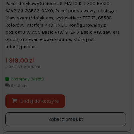
Panel dotykowy Siemens SIMATIC KTP700 BASIC -
6AV2123-2GB03-0AX0, Panel podstawowy, obsługa
klawiszami/dotykiem, wyświetlacz TFT 7", 65536
kolorów, interfejs PROFINET, konfigurowalny z
poziomu WinCC Basic V13/ STEP 7 Basic V13, zawiera
oprogramowanie open-source, które jest
udostępniane...
1 919,00 zł
2 360,37 zł brutto
Dostępny (12szt.)
6 - 10 dni
Dodaj do koszyka
Zobacz produkt