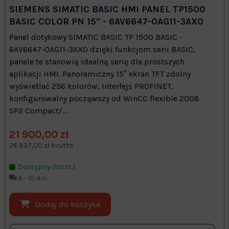
SIEMENS SIMATIC BASIC HMI PANEL TP1500
BASIC COLOR PN 15" - 6AV6647-0AG11-3AX0
Panel dotykowy SIMATIC BASIC TP 1500 BASIC -
6AV6647-0AG11-3AX0 dzięki funkcjom serii BASIC,
panele te stanowią idealną serię dla prostszych
aplikacji HMI. Panoramiczny 15″ ekran TFT zdolny
wyświetlać 256 kolorów, Interfejs PROFINET,
konfigurowalny począwszy od WinCC flexible 2008
SP2 Compact/...
21 900,00 zł
26 937,00 zł brutto
Dostępny (12szt.)
6 - 10 dni
Dodaj do koszyka