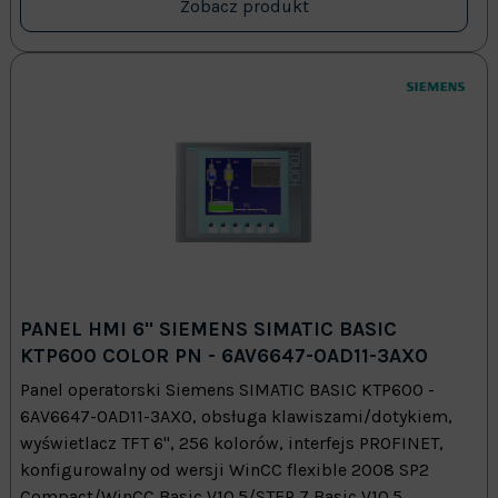
Zobacz produkt
PANEL HMI 6" SIEMENS SIMATIC BASIC
KTP600 COLOR PN - 6AV6647-0AD11-3AX0
Panel operatorski Siemens SIMATIC BASIC KTP600 -
6AV6647-0AD11-3AX0, obsługa klawiszami/dotykiem,
wyświetlacz TFT 6", 256 kolorów, interfejs PROFINET,
konfigurowalny od wersji WinCC flexible 2008 SP2
Compact/WinCC Basic V10.5/STEP 7 Basic V10.5,