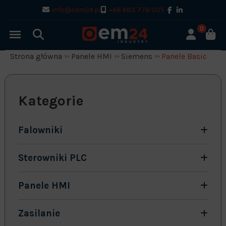
info@oem24.pl
+48 683 778 005
0
Strona główna
Panele HMI
Siemens
Panele Basic
Kategorie
Falowniki
Sterowniki PLC
Panele HMI
Zasilanie