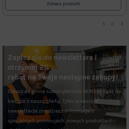
Zobacz produkt
1
2
Zapisz się do newslettera i
otrzymaj 2%
rabat na Twoje następne zakupy!
Dołącz do grona subskrybentów OEM24 i bądź na
bieżąco z naszą ofertą. Tylko w naszym
newsletterze znajdziesz informacje o
specjalnych promocjach, nowych produktach i