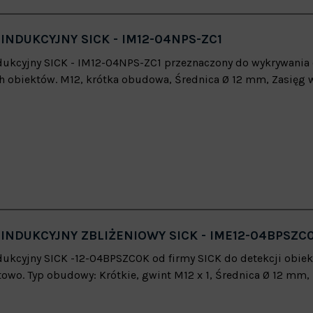
INDUKCYJNY SICK - IM12-04NPS-ZC1
dukcyjny SICK - IM12-04NPS-ZC1 przeznaczony do wykrywania
 obiektów. M12, krótka obudowa, Średnica Ø 12 mm, Zasięg 
 INDUKCYJNY ZBLIŻENIOWY SICK - IME12-04BPSZC
dukcyjny SICK -12-04BPSZC0K od firmy SICK do detekcji obi
owo. Typ obudowy: Krótkie, gwint M12 x 1, Średnica Ø 12 mm,