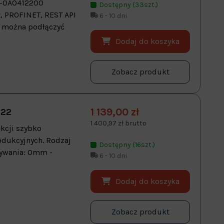
0-0A0412200
Dostępny (33szt.)
t, PROFINET, REST API
6 - 10 dni
h można podłączyć
Dodaj do koszyka
Zobacz produkt
1 139,00 zł
122
1 400,97 zł brutto
kcji szybko
odukcyjnych. Rodzaj
Dostępny (16szt.)
rywania: 0mm -
6 - 10 dni
Dodaj do koszyka
Zobacz produkt