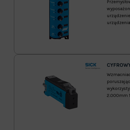
Przemysłow
wyposażony
urządzenie
urządzenia 
CYFROWY
Wzmacniacz
poruszając
wykorzysty
2.000mm 1)