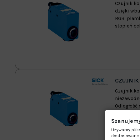
Czujnik ko
dzięki wbu
RGB, plamk
stopień oc
CZUJNIK 
Czujnik ko
niezawodne
Odległość 
Szanujemy
Używamy plikó
dostosowane d