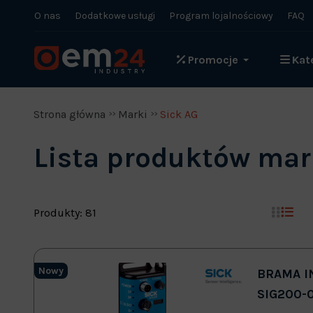
O nas
Dodatkowe usługi
Program lojalnościowy
FAQ
Promocje
Kat
Strona główna
Marki
Sick AG
Lista produktów mar
Produkty: 81
Nowy
BRAMA I
SIG200-