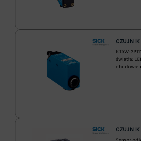
CZUJNIK
KT5W-2P111
światła: L
obudowa: m
CZUJNIK 
Sensor odl