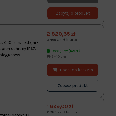
Zapytaj o produkt
2 820,35 zł
3 469,03 zł brutto
u: ≤ 10 mm, nadajnik
opień ochrony IP67.
Dostępny (16szt.)
-biegunowy.
6 - 10 dni
Dodaj do koszyka
Zobacz produkt
1 699,00 zł
2 089,77 zł brutto
yjnej detekcji i