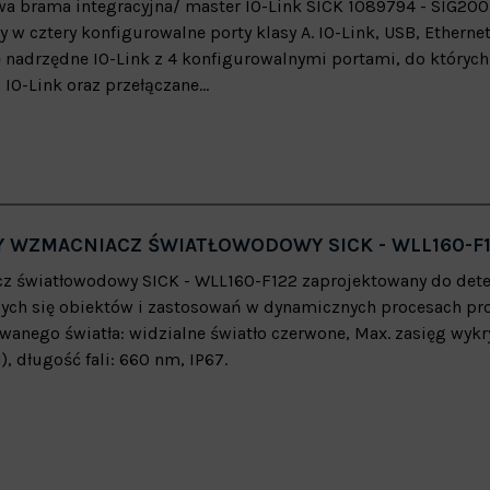
a brama integracyjna/ master IO-Link SICK 1089794 - SIG20
 w cztery konfigurowalne porty klasy A. IO-Link, USB, Etherne
 nadrzędne IO-Link z 4 konfigurowalnymi portami, do któryc
IO-Link oraz przełączane...
 WZMACNIACZ ŚWIATŁOWODOWY SICK - WLL160-F
 światłowodowy SICK - WLL160-F122 zaprojektowany do dete
ych się obiektów i zastosowań w dynamicznych procesach pr
wanego światła: widzialne światło czerwone, Max. zasięg wyk
, długość fali: 660 nm, IP67.