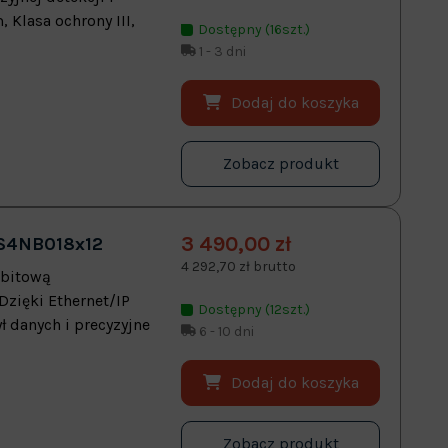
 Klasa ochrony III,
Dostępny (16szt.)
1 - 3 dni
Dodaj do koszyka
Zobacz produkt
3 490,00 zł
S4NB018x12
4 292,70 zł brutto
-bitową
Dzięki Ethernet/IP
Dostępny (12szt.)
ł danych i precyzyjne
6 - 10 dni
Dodaj do koszyka
Zobacz produkt