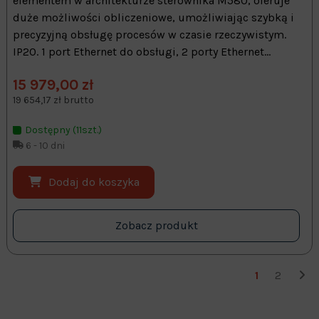
elementem w architekturze sterownika M580, oferuje
duże możliwości obliczeniowe, umożliwiając szybką i
precyzyjną obsługę procesów w czasie rzeczywistym.
IP20. 1 port Ethernet do obsługi, 2 porty Ethernet...
15 979,00 zł
19 654,17 zł brutto
Dostępny (11szt.)
6 - 10 dni
Dodaj do koszyka
Zobacz produkt
1
2