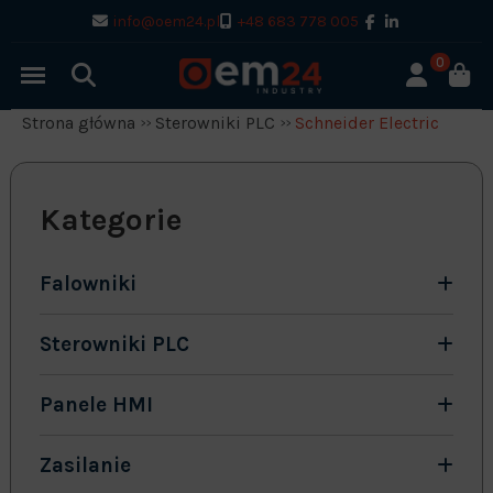
info@oem24.pl
+48 683 778 005
0
Strona główna
Sterowniki PLC
Schneider Electric
Kategorie
Falowniki
Sterowniki PLC
Panele HMI
Zasilanie