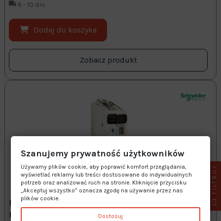
6 - 10 dni
Dodaj do koszyka
Zobacz produkt
Szanujemy prywatność użytkowników
Używamy plików cookie, aby poprawić komfort przeglądania,
FILTRUJ
wyświetlać reklamy lub treści dostosowane do indywidualnych
potrzeb oraz analizować ruch na stronie. Kliknięcie przycisku
„Akceptuj wszystko” oznacza zgodę na używanie przez nas
plików cookie.
PROCESOR SCHNEIDER Modicon M340 -
BMXP3420302
Dostosuj