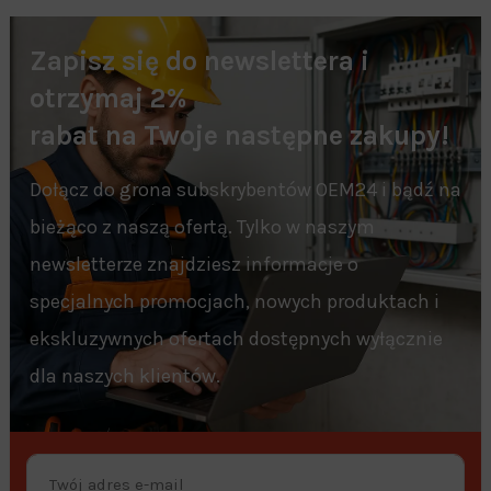
Zapisz się do newslettera i
otrzymaj 2%
rabat na Twoje następne zakupy!
Dołącz do grona subskrybentów OEM24 i bądź na
bieżąco z naszą ofertą. Tylko w naszym
newsletterze znajdziesz informacje o
specjalnych promocjach, nowych produktach i
ekskluzywnych ofertach dostępnych wyłącznie
dla naszych klientów.