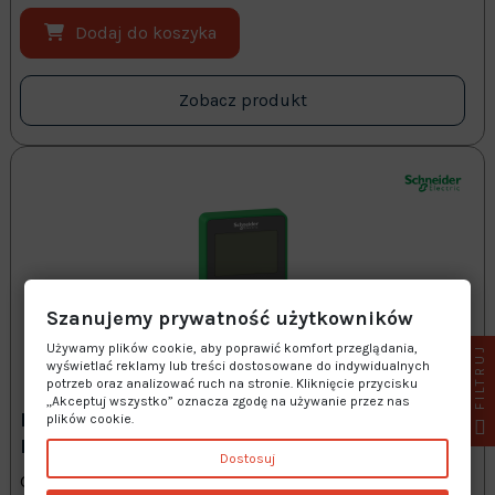
Dodaj do koszyka
Zobacz produkt
Szanujemy prywatność użytkowników
Używamy plików cookie, aby poprawić komfort przeglądania,
FILTRUJ
wyświetlać reklamy lub treści dostosowane do indywidualnych
potrzeb oraz analizować ruch na stronie. Kliknięcie przycisku
„Akceptuj wszystko” oznacza zgodę na używanie przez nas
PANEL OPERATORSKI ALTIVAR SCHNEIDER
plików cookie.
ELECTRIC - VW3A1111
Dostosuj
Graficzny terminal operatorski Schneider Electric -