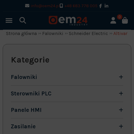
info@oem24.pl
+48 683 778 005
0
Strona główna
Falowniki
Schneider Electric
Altivar 31
Kategorie
Falowniki
Sterowniki PLC
Panele HMI
Zasilanie