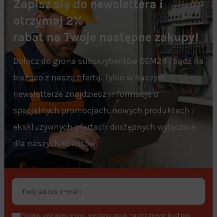
Zapisz się do newslettera i
otrzymaj 2%
rabat na Twoje następne zakupy!
Dołącz do grona subskrybentów OEM24 i bądź na
bieżąco z naszą ofertą. Tylko w naszym
newsletterze znajdziesz informacje o
specjalnych promocjach, nowych produktach i
ekskluzywnych ofertach dostępnych wyłącznie
dla naszych klientów.
Podając swój adres e-mail, wyrażasz zgodę na otrzymywanie od nas