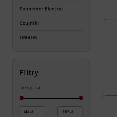
Schneider Electric
Czujniki
OMRON
Filtry
Cena (PLN)
613
zł
1587
zł