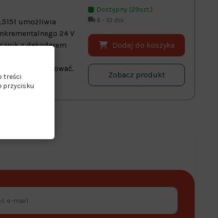
Dostępny (29szt.)
6 - 10 dni
KL5151 umożliwia
inkrementalnego 24 V
Dodaj do koszyka
icznik z dekoderem
zask impulsu
stawiać i aktywować.
Zobacz produkt
 treści
e przycisku