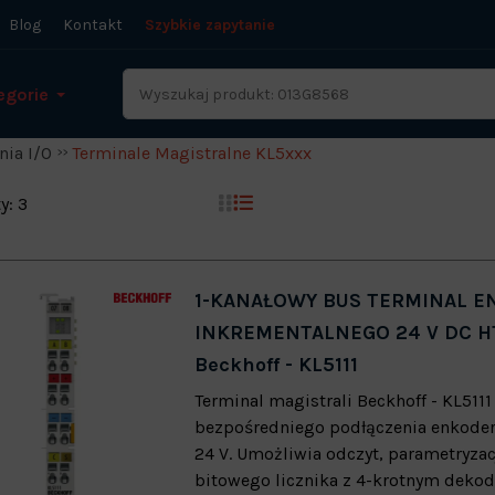
Blog
Kontakt
Szybkie zapytanie
egorie
nia I/O
Terminale Magistralne KL5xxx
y: 3
1-KANAŁOWY BUS TERMINAL 
INKREMENTALNEGO 24 V DC H
Beckhoff - KL5111
Terminal magistrali Beckhoff - KL5111 
bezpośredniego podłączenia enkode
24 V. Umożliwia odczyt, parametryzac
bitowego licznika z 4-krotnym dek