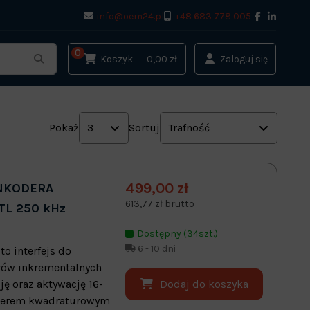
info@oem24.pl
+48 683 778 005
0
Koszyk
0,00 zł
Zaloguj się
Pokaż
3
Sortuj
Trafność
499,00 zł
ENKODERA
613,77 zł brutto
TL 250 kHz
Dostępny (34szt.)
6 - 10 dni
to interfejs do
rów inkrementalnych
Dodaj do koszyka
ję oraz aktywację 16-
oderem kwadraturowym