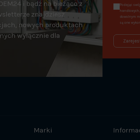
OEM24 i bądź na bieżąco z
Podając swój
handlowych, 
sletterze znajdziesz
dowolnym mo
cjach, nowych produktach
są one wykor
nych wyłącznie dla
Zarejes
Marki
Informa