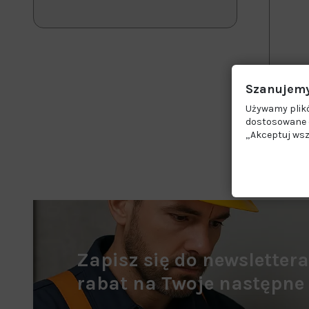
Szanujemy
Używamy plikó
dostosowane d
„Akceptuj wsz
Zapisz się do newsletter
rabat na Twoje następne