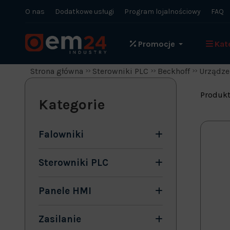
O nas
Dodatkowe usługi
Program lojalnościowy
FAQ
Promocje
Kat
Strona główna
Sterowniki PLC
Beckhoff
Urządze
Produkt
Kategorie
Falowniki
Sterowniki PLC
Panele HMI
Zasilanie