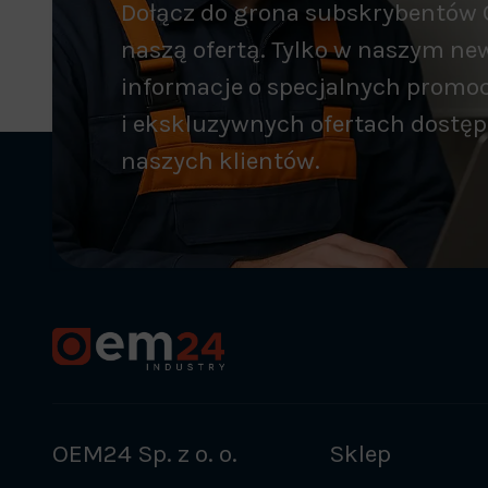
Dołącz do grona subskrybentów 
naszą ofertą. Tylko w naszym new
informacje o specjalnych promo
i ekskluzywnych ofertach dostęp
naszych klientów.
OEM24 Sp. z o. o.
Sklep