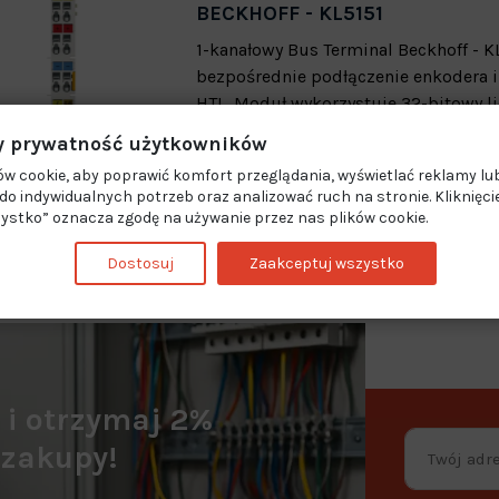
BECKHOFF - KL5151
1-kanałowy Bus Terminal Beckhoff - 
bezpośrednie podłączenie enkodera 
HTL. Moduł wykorzystuje 32-bitowy l
kwadraturowym oraz 32-bitowy zatr
 prywatność użytkowników
zerowego, który można odczytywać, u
w cookie, aby poprawić komfort przeglądania, wyświetlać reklamy lub
Terminal może pracować również...
o indywidualnych potrzeb oraz analizować ruch na stronie. Kliknięci
ystko” oznacza zgodę na używanie przez nas plików cookie.
Dostosuj
Zaakceptuj wszystko
a i otrzymaj 2%
 zakupy!