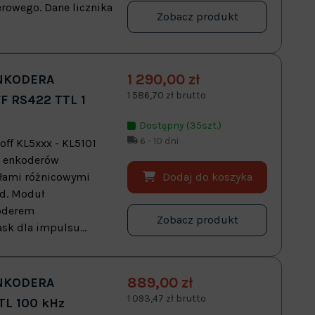
rowego. Dane licznika
Zobacz produkt
1 290,00 zł
ENKODERA
1 586,70 zł brutto
F RS422 TTL 1
Dostępny (35szt.)
6 - 10 dni
off KL5xxx - KL5101
e enkoderów
Dodaj do koszyka
ałami różnicowymi
ed. Moduł
koderem
Zobacz produkt
sk dla impulsu...
889,00 zł
ENKODERA
1 093,47 zł brutto
L 100 kHz