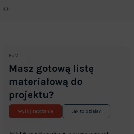
BoM
Masz gotową listę
materiałową do
projektu?
Wyślij zapytanie
Jak to działa?
Jeśli tak, prześlij ją do nas, a przygotujemy dla