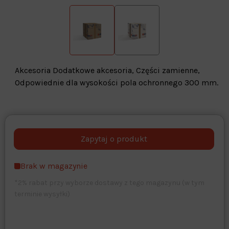
Akcesoria Dodatkowe akcesoria, Części zamienne,
Odpowiednie dla wysokości pola ochronnego 300 mm.
Warehouse
opcjonalne
Maks. 250 znaków
Brak w magazynie
Zapisz dostosowywanie
*2% rabat przy wyborze dostawy z tego magazynu (w tym
terminie wysyłki)