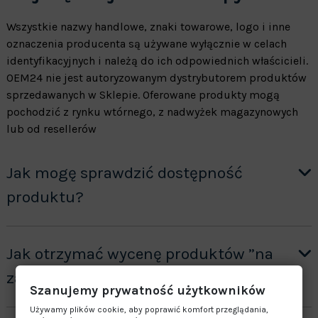
Wszystkie nazwy handlowe, znaki towarowe, logo i inne
oznaczenia producenta są używane wyłącznie w celach
identyfikacyjnych i należą do ich odpowiednich właścicieli.
OEM24 nie jest autoryzowanym dystrybutorem produktów
sprzedawanych w Sklepie. Oferowane produkty mogą
pochodzić z rynku wtórnego, z nadwyżek magazynowych
lub od resellerów
Jak mogę sprawdzić dostępność
produktu?
Jak otrzymać wycenę produktów ”na
zamówienie”?
Szanujemy prywatność użytkowników
Używamy plików cookie, aby poprawić komfort przeglądania,