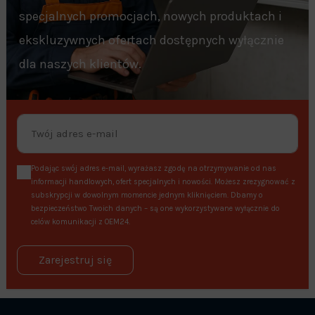
specjalnych promocjach, nowych produktach i
ekskluzywnych ofertach dostępnych wyłącznie
dla naszych klientów.
Podając swój adres e-mail, wyrażasz zgodę na otrzymywanie od nas
informacji handlowych, ofert specjalnych i nowości. Możesz zrezygnować z
subskrypcji w dowolnym momencie jednym kliknięciem. Dbamy o
bezpieczeństwo Twoich danych – są one wykorzystywane wyłącznie do
celów komunikacji z OEM24.
Zarejestruj się