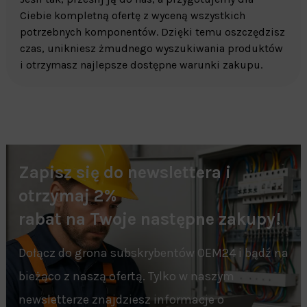
Ciebie kompletną ofertę z wyceną wszystkich
potrzebnych komponentów. Dzięki temu oszczędzisz
czas, unikniesz żmudnego wyszukiwania produktów
i otrzymasz najlepsze dostępne warunki zakupu.
Zapisz się do newslettera i
otrzymaj 2%
rabat na Twoje następne zakupy!
Dołącz do grona subskrybentów OEM24 i bądź na
bieżąco z naszą ofertą. Tylko w naszym
newsletterze znajdziesz informacje o