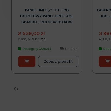
PANEL HMI 5,7' TFT-LCD
LASERO
DOTYKOWY PANEL PRO-FACE
100-
GP4000 - PFXGP4301TADW
2 539,00 zł
3 96
3 122,97 zł brutto
4 881,8
Dostępny (22szt.)
6 - 10 dni
Dost
Zobacz produkt