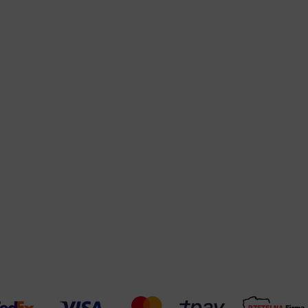
Warehouse
opcjonalne
Maks. 250 zna
Zapisz dostosowywanie