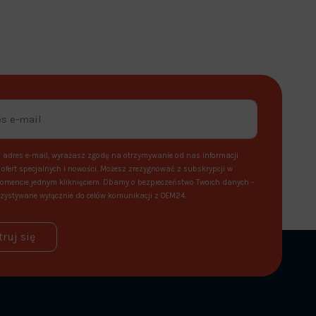
 adres e-mail, wyrażasz zgodę na otrzymywanie od nas informacji
ofert specjalnych i nowości. Możesz zrezygnować z subskrypcji w
mencie jednym kliknięciem. Dbamy o bezpieczeństwo Twoich danych –
zystywane wyłącznie do celów komunikacji z OEM24.
truj się