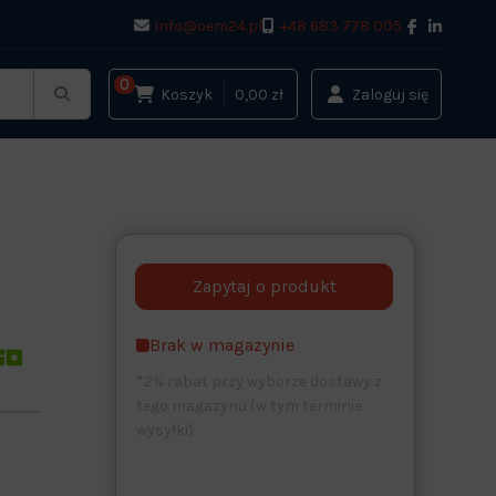
info@oem24.pl
+48 683 778 005
0
Koszyk
0,00 zł
Zaloguj się
Brak w magazynie
*2% rabat przy wyborze dostawy z
tego magazynu (w tym terminie
wysyłki)