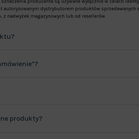
 oznaczenia producenta są używane wyłącznie w celach identy
jest autoryzowanym dystrybutorem produktów sprzedawanych w
, z nadwyżek magazynowych lub od resellerów
uktu?
amówienie”?
ane produkty?