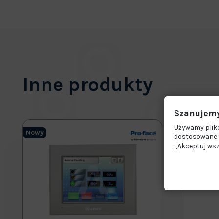
Inne produkty
Szanujemy
Używamy plikó
Nowy
Nowy
dostosowane d
„Akceptuj wsz