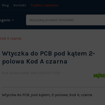
Blog
Kontakt
Szybkie zapytanie
egorie
Kod A czarna
Wtyczka do PCB pod kątem 2-
polowa Kod A czarna
kod producenta: 890-812/011-000
Wtyczka do PCB; pod kątem; 2-polowa; Kod A; czarna