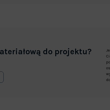
ateriałową do projektu?
Je
Ci
p
os
wy
do