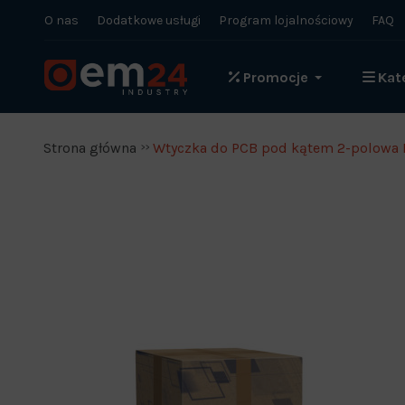
O nas
Dodatkowe usługi
Program lojalnościowy
FAQ
Promocje
Kat
Strona główna
Wtyczka do PCB pod kątem 2-polowa 