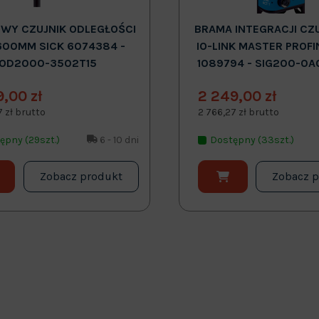
WY CZUJNIK ODLEGŁOŚCI
BRAMA INTEGRACJI CZ
600MM SICK 6074384 -
IO-LINK MASTER PROFI
OD2000-3502T15
1089794 - SIG200-0A
9,00 zł
2 249,00 zł
7 zł brutto
2 766,27 zł brutto
ępny (29szt.)
6 - 10 dni
Dostępny (33szt.)
Zobacz produkt
Zobacz 