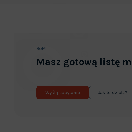
BoM
Masz gotową listę m
Wyślij zapytanie
Jak to działa?