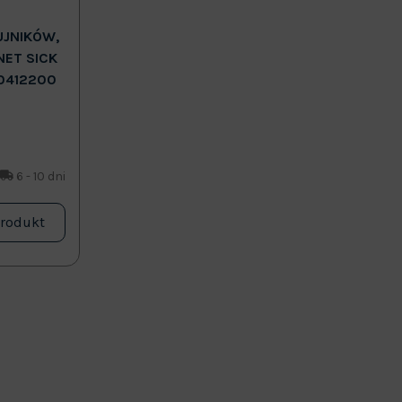
UJNIKÓW,
NET SICK
0412200
6 - 10 dni
produkt