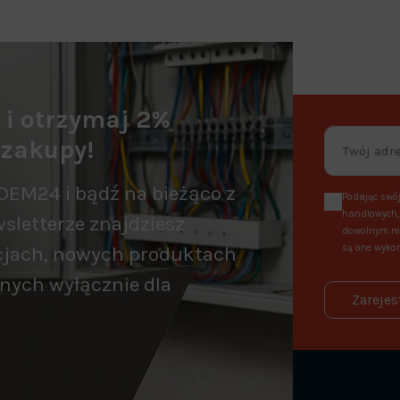
a i otrzymaj 2%
 zakupy!
OEM24 i bądź na bieżąco z
Podając swój
handlowych, 
sletterze znajdziesz
dowolnym mo
cjach, nowych produktach
są one wykor
nych wyłącznie dla
Zarejes