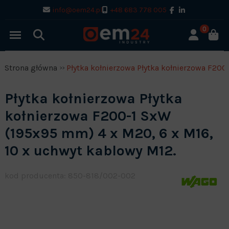
info@oem24.pl
+48 683 778 005
0
Strona główna
Płytka kołnierzowa Płytka kołnierzowa F200
Płytka kołnierzowa Płytka
kołnierzowa F200-1 SxW
(195x95 mm) 4 x M20, 6 x M16,
10 x uchwyt kablowy M12.
kod producenta: 850-818/002-002