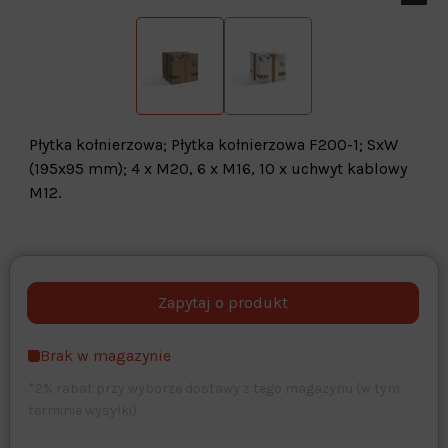
Płytka kołnierzowa; Płytka kołnierzowa F200-1; SxW
(195x95 mm); 4 x M20, 6 x M16, 10 x uchwyt kablowy
M12.
Warehouse
opcjonalne
Maks. 250 znaków
Brak w magazynie
Zapisz dostosowywanie
*2% rabat przy wyborze dostawy z tego magazynu (w tym
terminie wysyłki)