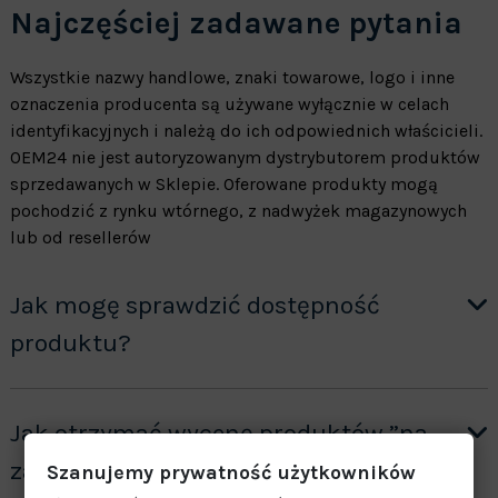
Najczęściej zadawane pytania
Wszystkie nazwy handlowe, znaki towarowe, logo i inne
oznaczenia producenta są używane wyłącznie w celach
identyfikacyjnych i należą do ich odpowiednich właścicieli.
OEM24 nie jest autoryzowanym dystrybutorem produktów
sprzedawanych w Sklepie. Oferowane produkty mogą
pochodzić z rynku wtórnego, z nadwyżek magazynowych
lub od resellerów
Jak mogę sprawdzić dostępność
produktu?
Jak otrzymać wycenę produktów ”na
zamówienie”?
Szanujemy prywatność użytkowników