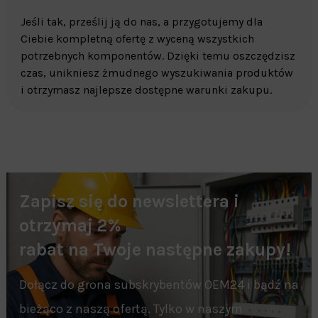
Jeśli tak, prześlij ją do nas, a przygotujemy dla
Ciebie kompletną ofertę z wyceną wszystkich
potrzebnych komponentów. Dzięki temu oszczędzisz
czas, unikniesz żmudnego wyszukiwania produktów
i otrzymasz najlepsze dostępne warunki zakupu.
Zapisz się do newslettera i
otrzymaj 2%
rabat na Twoje następne zakupy!
Dołącz do grona subskrybentów OEM24 i bądź na
bieżąco z naszą ofertą. Tylko w naszym