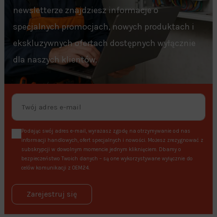
newsletterze znajdziesz informacje o
specjalnych promocjach, nowych produktach i
ekskluzywnych ofertach dostępnych wyłącznie
dla naszych klientów.
Podając swój adres e-mail, wyrażasz zgodę na otrzymywanie od nas
informacji handlowych, ofert specjalnych i nowości. Możesz zrezygnować z
subskrypcji w dowolnym momencie jednym kliknięciem. Dbamy o
bezpieczeństwo Twoich danych – są one wykorzystywane wyłącznie do
celów komunikacji z OEM24.
Zarejestruj się