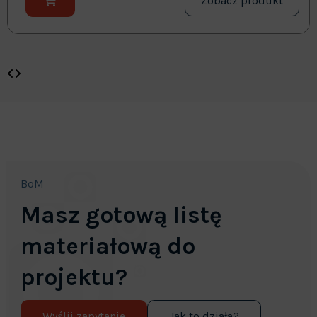
Zobacz produkt
BoM
Masz gotową listę
materiałową do
projektu?
Wyślij zapytanie
Jak to działa?