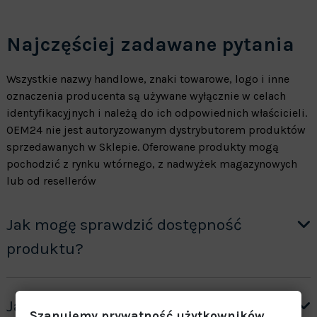
Najczęściej zadawane pytania
Wszystkie nazwy handlowe, znaki towarowe, logo i inne
oznaczenia producenta są używane wyłącznie w celach
identyfikacyjnych i należą do ich odpowiednich właścicieli.
OEM24 nie jest autoryzowanym dystrybutorem produktów
sprzedawanych w Sklepie. Oferowane produkty mogą
pochodzić z rynku wtórnego, z nadwyżek magazynowych
lub od resellerów
Jak mogę sprawdzić dostępność
produktu?
Jak otrzymać wycenę produktów ”na
Szanujemy prywatność użytkowników