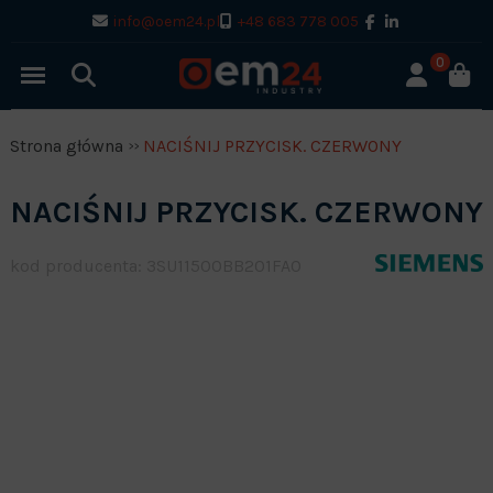
info@oem24.pl
+48 683 778 005
0
Strona główna
NACIŚNIJ PRZYCISK. CZERWONY
NACIŚNIJ PRZYCISK. CZERWONY
kod producenta: 3SU11500BB201FA0