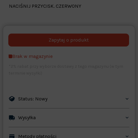
NACIŚNIJ PRZYCISK. CZERWONY
Warehouse
opcjonalne
Maks. 250 znaków
Brak w magazynie
Zapisz dostosowywanie
*2% rabat przy wyborze dostawy z tego magazynu (w tym
terminie wysyłki)
Status: Nowy
Wysyłka
Metody płatności