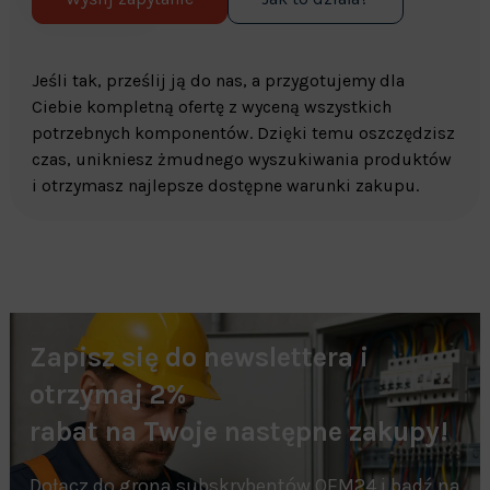
Jeśli tak, prześlij ją do nas, a przygotujemy dla
Ciebie kompletną ofertę z wyceną wszystkich
potrzebnych komponentów. Dzięki temu oszczędzisz
czas, unikniesz żmudnego wyszukiwania produktów
i otrzymasz najlepsze dostępne warunki zakupu.
Zapisz się do newslettera i
otrzymaj 2%
rabat na Twoje następne zakupy!
Dołącz do grona subskrybentów OEM24 i bądź na