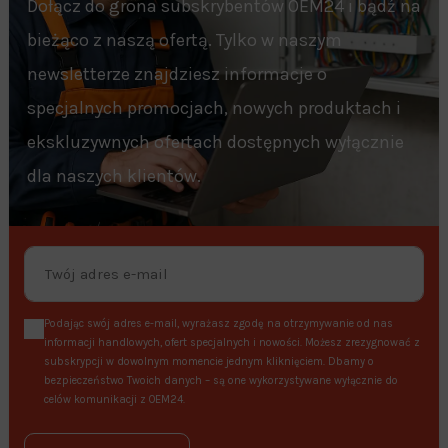
Dołącz do grona subskrybentów OEM24 i bądź na
bieżąco z naszą ofertą. Tylko w naszym
newsletterze znajdziesz informacje o
specjalnych promocjach, nowych produktach i
ekskluzywnych ofertach dostępnych wyłącznie
dla naszych klientów.
Podając swój adres e-mail, wyrażasz zgodę na otrzymywanie od nas
informacji handlowych, ofert specjalnych i nowości. Możesz zrezygnować z
subskrypcji w dowolnym momencie jednym kliknięciem. Dbamy o
bezpieczeństwo Twoich danych – są one wykorzystywane wyłącznie do
celów komunikacji z OEM24.