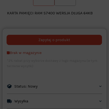
KARTA PAMIĘCI RAM S7400 WERSJA DŁUGA 64KB
Warehouse
opcjonalne
Maks. 250 znaków
Brak w magazynie
Zapisz dostosowywanie
*2% rabat przy wyborze dostawy z tego magazynu (w tym
terminie wysyłki)
Status: Nowy
Wysyłka