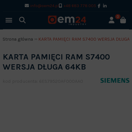
info@oem24.pl
+48 683 778 005
0
Strona główna
KARTA PAMIĘCI RAM S7400 WERSJA DŁUGA 
KARTA PAMIĘCI RAM S7400
WERSJA DŁUGA 64KB
kod producenta: 6ES79520AF000AA0