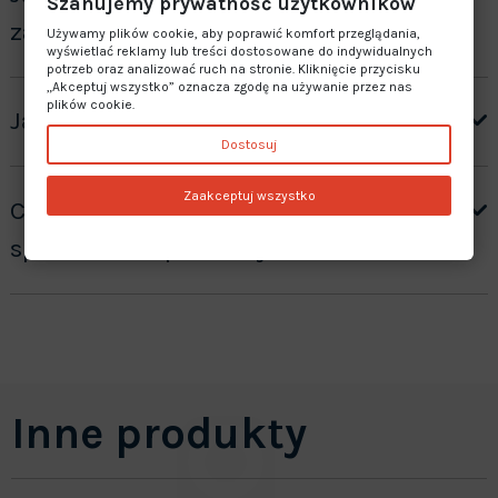
Szanujemy prywatność użytkowników
zamówienie”?
Używamy plików cookie, aby poprawić komfort przeglądania,
wyświetlać reklamy lub treści dostosowane do indywidualnych
potrzeb oraz analizować ruch na stronie. Kliknięcie przycisku
„Akceptuj wszystko” oznacza zgodę na używanie przez nas
plików cookie.
Jaki jest czas realizacji zamówienia?
Dostosuj
Zaakceptuj wszystko
Czy oferujecie gwarancję na
sprzedawane produkty?
Inne produkty