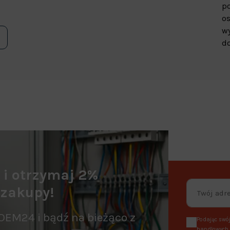
p
os
wy
do
a i otrzymaj 2%
 zakupy!
OEM24 i bądź na bieżąco z
Podając swój
handlowych, 