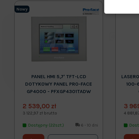
Nowy
Nowy
PANEL HMI 5,7' TFT-LCD
LASERO
DOTYKOWY PANEL PRO-FACE
100-
GP4000 - PFXGP4301TADW
2 539,00 zł
3 96
3 122,97 zł brutto
4 881,8
Dostępny (22szt.)
6 - 10 dni
Dost