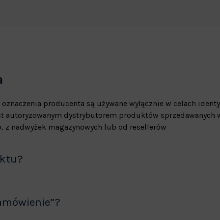
a
 oznaczenia producenta są używane wyłącznie w celach identy
jest autoryzowanym dystrybutorem produktów sprzedawanych w
, z nadwyżek magazynowych lub od resellerów
uktu?
amówienie”?