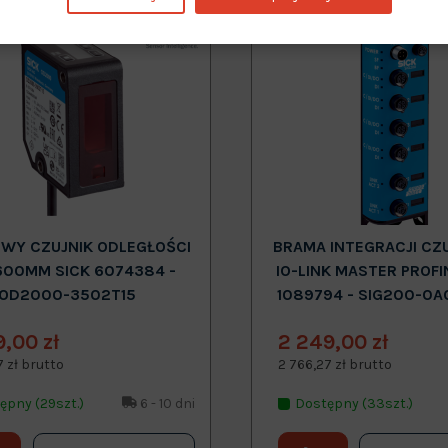
Nowy
WY CZUJNIK ODLEGŁOŚCI
BRAMA INTEGRACJI CZ
600MM SICK 6074384 -
IO-LINK MASTER PROFI
OD2000-3502T15
1089794 - SIG200-0A
9,00 zł
2 249,00 zł
7 zł brutto
2 766,27 zł brutto
ępny (29szt.)
6 - 10 dni
Dostępny (33szt.)