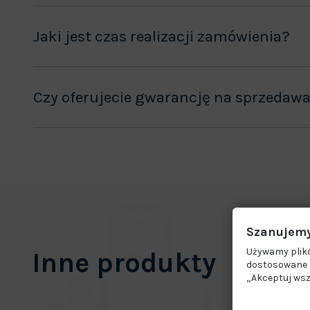
Jaki jest czas realizacji zamówienia?
Czy oferujecie gwarancję na sprzedaw
Szanujemy
Używamy plikó
Inne produkty
dostosowane d
„Akceptuj wsz