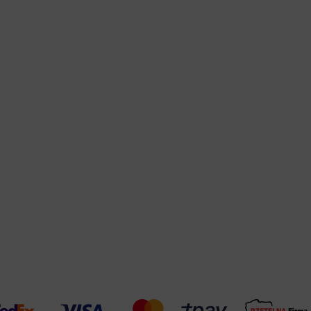
Warehouse
opcjonalne
Maks. 250 zna
Zapisz dostosowywanie