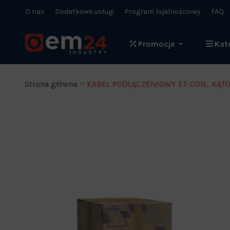
O nas
Dodatkowe usługi
Program lojalnościowy
FAQ
Promocje
Kat
Strona główna
KABEL PODŁĄCZENIOWY ET-CON.. KĄTO