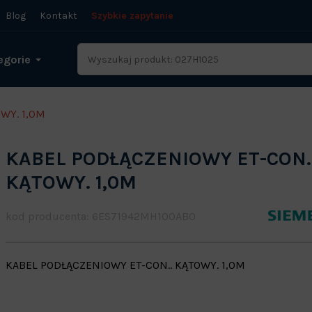
Blog
Kontakt
Szybkie zapytanie
egorie
WY. 1,0M
KABEL PODŁĄCZENIOWY ET-CON.
KĄTOWY. 1,0M
kod producenta: 6ES71942MH100AB0
KABEL PODŁĄCZENIOWY ET-CON.. KĄTOWY. 1,0M