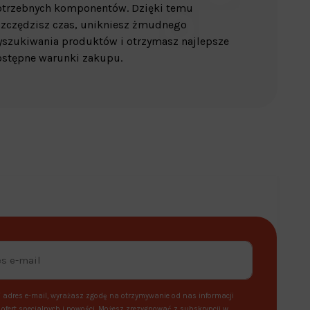
otrzebnych komponentów. Dzięki temu
zczędzisz czas, unikniesz żmudnego
szukiwania produktów i otrzymasz najlepsze
stępne warunki zakupu.
 adres e-mail, wyrażasz zgodę na otrzymywanie od nas informacji
ofert specjalnych i nowości. Możesz zrezygnować z subskrypcji w