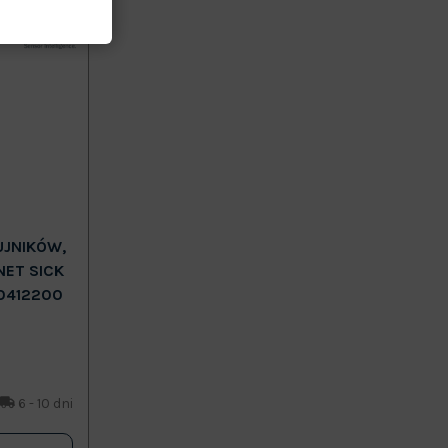
UJNIKÓW,
NET SICK
0412200
6 - 10 dni