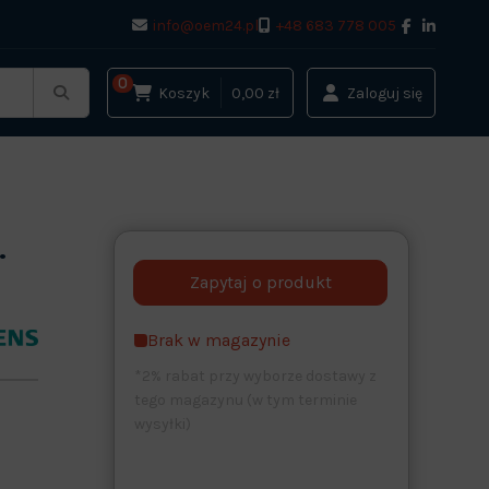
info@oem24.pl
+48 683 778 005
0
Koszyk
0,00 zł
Zaloguj się
.
Brak w magazynie
*2% rabat przy wyborze dostawy z
tego magazynu (w tym terminie
wysyłki)