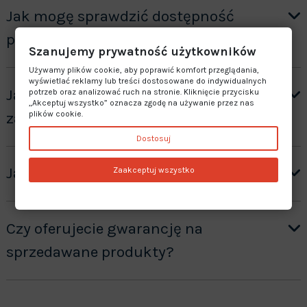
Jak mogę sprawdzić dostępność
produktu?
Szanujemy prywatność użytkowników
Używamy plików cookie, aby poprawić komfort przeglądania,
wyświetlać reklamy lub treści dostosowane do indywidualnych
Jak otrzymać wycenę produktów ”na
potrzeb oraz analizować ruch na stronie. Kliknięcie przycisku
„Akceptuj wszystko” oznacza zgodę na używanie przez nas
zamówienie”?
plików cookie.
Dostosuj
Jaki jest czas realizacji zamówienia?
Zaakceptuj wszystko
Czy oferujecie gwarancję na
sprzedawane produkty?