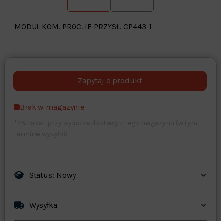
MODUŁ KOM. PROC. IE PRZYSŁ. CP443-1
Warehouse
opcjonalne
Maks. 250 znaków
Brak w magazynie
Zapisz dostosowywanie
*2% rabat przy wyborze dostawy z tego magazynu (w tym
terminie wysyłki)
Status: Nowy
Wysyłka