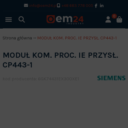
info@oem24.pl
+48 683 778 005
0
Strona główna
MODUŁ KOM. PROC. IE PRZYSŁ. CP443-1
MODUŁ KOM. PROC. IE PRZYSŁ.
CP443-1
kod producenta: 6GK74431EX300XE1