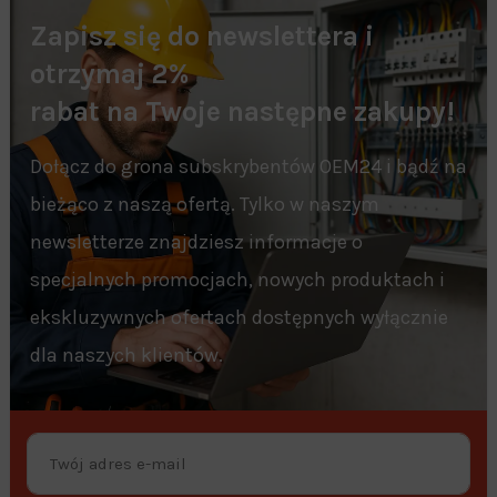
Zapisz się do newslettera i
otrzymaj 2%
rabat na Twoje następne zakupy!
Dołącz do grona subskrybentów OEM24 i bądź na
bieżąco z naszą ofertą. Tylko w naszym
newsletterze znajdziesz informacje o
specjalnych promocjach, nowych produktach i
ekskluzywnych ofertach dostępnych wyłącznie
dla naszych klientów.