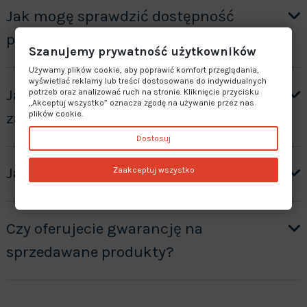
Jak mogę sprawdzić dostępność
produktu?
Szanujemy prywatność użytkowników
Używamy plików cookie, aby poprawić komfort przeglądania,
wyświetlać reklamy lub treści dostosowane do indywidualnych
Jak otrzymać wycenę produktów ”na
potrzeb oraz analizować ruch na stronie. Kliknięcie przycisku
„Akceptuj wszystko” oznacza zgodę na używanie przez nas
zamówienie”?
plików cookie.
Dostosuj
Jaki jest czas realizacji zamówienia?
Zaakceptuj wszystko
Czy oferujecie gwarancję na
sprzedawane produkty?