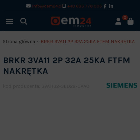
info@oem24.pl
+48 683 778 005
0
Strona główna
BRKR 3VA11 2P 32A 25KA FTFM NAKRĘTKA
BRKR 3VA11 2P 32A 25KA FTFM
NAKRĘTKA
kod producenta: 3VA1132-3ED22-0AA0