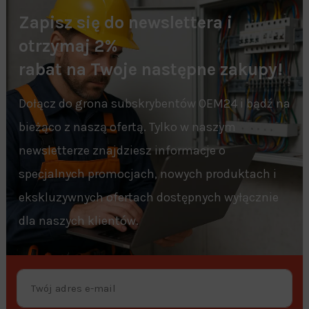
Zapisz się do newslettera i
otrzymaj 2%
rabat na Twoje następne zakupy!
Dołącz do grona subskrybentów OEM24 i bądź na
bieżąco z naszą ofertą. Tylko w naszym
newsletterze znajdziesz informacje o
specjalnych promocjach, nowych produktach i
ekskluzywnych ofertach dostępnych wyłącznie
dla naszych klientów.