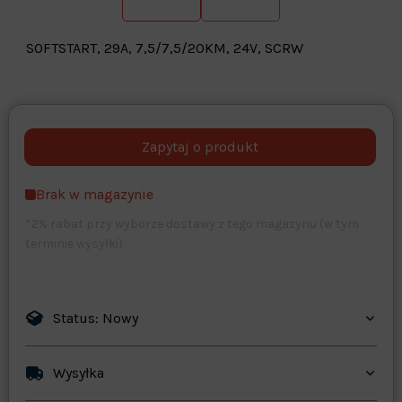
SOFTSTART, 29A, 7,5/7,5/20KM, 24V, SCRW
Warehouse
opcjonalne
Maks. 250 znaków
Brak w magazynie
Zapisz dostosowywanie
*2% rabat przy wyborze dostawy z tego magazynu (w tym
terminie wysyłki)
Status: Nowy
Wysyłka