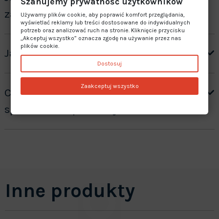
Szanujemy prywatność użytkowników
zamówienie”?
Używamy plików cookie, aby poprawić komfort przeglądania,
wyświetlać reklamy lub treści dostosowane do indywidualnych
potrzeb oraz analizować ruch na stronie. Kliknięcie przycisku
„Akceptuj wszystko” oznacza zgodę na używanie przez nas
plików cookie.
Jaki jest czas realizacji zamówienia?
Dostosuj
Zaakceptuj wszystko
Czy oferujecie gwarancję na
sprzedawane produkty?
Inne produkty