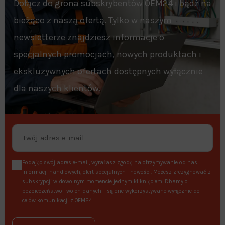
Dołącz do grona subskrybentów OEM24 i bądź na
bieżąco z naszą ofertą. Tylko w naszym
newsletterze znajdziesz informacje o
specjalnych promocjach, nowych produktach i
ekskluzywnych ofertach dostępnych wyłącznie
dla naszych klientów.
Podając swój adres e-mail, wyrażasz zgodę na otrzymywanie od nas
informacji handlowych, ofert specjalnych i nowości. Możesz zrezygnować z
subskrypcji w dowolnym momencie jednym kliknięciem. Dbamy o
bezpieczeństwo Twoich danych – są one wykorzystywane wyłącznie do
celów komunikacji z OEM24.