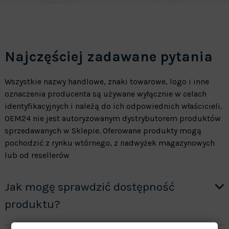
Najczęściej zadawane pytania
Wszystkie nazwy handlowe, znaki towarowe, logo i inne
oznaczenia producenta są używane wyłącznie w celach
identyfikacyjnych i należą do ich odpowiednich właścicieli.
OEM24 nie jest autoryzowanym dystrybutorem produktów
sprzedawanych w Sklepie. Oferowane produkty mogą
pochodzić z rynku wtórnego, z nadwyżek magazynowych
lub od resellerów
Jak mogę sprawdzić dostępność
produktu?