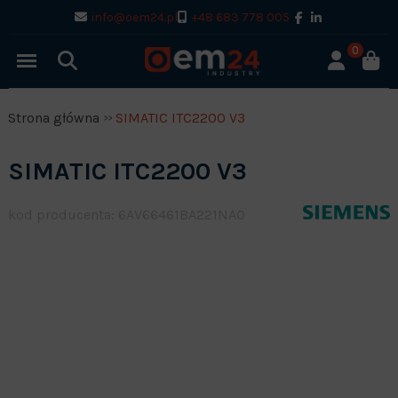
info@oem24.pl
+48 683 778 005
0
Strona główna
SIMATIC ITC2200 V3
SIMATIC ITC2200 V3
kod producenta: 6AV66461BA221NA0