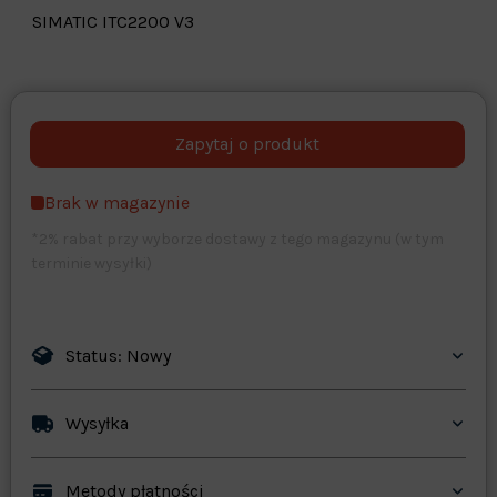
SIMATIC ITC2200 V3
Warehouse
opcjonalne
Maks. 250 znaków
Brak w magazynie
Zapisz dostosowywanie
*2% rabat przy wyborze dostawy z tego magazynu (w tym
terminie wysyłki)
Status: Nowy
Wysyłka
Metody płatności