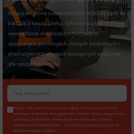
Dołącz do grona subskrybentów OEM24 i bądź na
bieżąco z naszą ofertą. Tylko w naszym
newsletterze znajdziesz informacje o
specjalnych promocjach, nowych produktach i
ekskluzywnych ofertach dostępnych wyłącznie
dla naszych klientów.
Podając swój adres e-mail, wyrażasz zgodę na otrzymywanie od nas
informacji handlowych, ofert specjalnych i nowości. Możesz zrezygnować z
subskrypcji w dowolnym momencie jednym kliknięciem. Dbamy o
bezpieczeństwo Twoich danych – są one wykorzystywane wyłącznie do
celów komunikacji z OEM24.