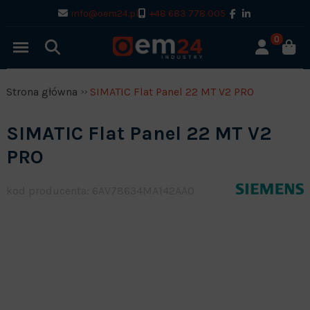
info@oem24.pl
+48 683 778 005
0
Strona główna
SIMATIC Flat Panel 22 MT V2 PRO
SIMATIC Flat Panel 22 MT V2
PRO
kod producenta: 6AV78634MA142AA0