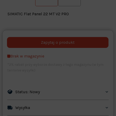
SIMATIC Flat Panel 22 MT V2 PRO
Warehouse
opcjonalne
Maks. 250 znaków
Brak w magazynie
Zapisz dostosowywanie
*2% rabat przy wyborze dostawy z tego magazynu (w tym
terminie wysyłki)
Status: Nowy
Wysyłka