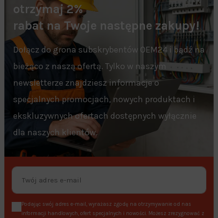
otrzymaj 2%
rabat na Twoje następne zakupy!
Dołącz do grona subskrybentów OEM24 i bądź na
bieżąco z naszą ofertą. Tylko w naszym
newsletterze znajdziesz informacje o
specjalnych promocjach, nowych produktach i
ekskluzywnych ofertach dostępnych wyłącznie
dla naszych klientów.
Podając swój adres e-mail, wyrażasz zgodę na otrzymywanie od nas
informacji handlowych, ofert specjalnych i nowości. Możesz zrezygnować z