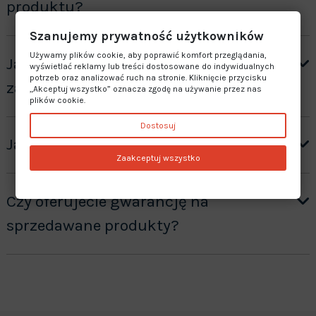
produktu?
Szanujemy prywatność użytkowników
Używamy plików cookie, aby poprawić komfort przeglądania,
Jak otrzymać wycenę produktów ”na
wyświetlać reklamy lub treści dostosowane do indywidualnych
potrzeb oraz analizować ruch na stronie. Kliknięcie przycisku
zamówienie”?
„Akceptuj wszystko” oznacza zgodę na używanie przez nas
plików cookie.
Dostosuj
Jaki jest czas realizacji zamówienia?
Zaakceptuj wszystko
Czy oferujecie gwarancję na
sprzedawane produkty?