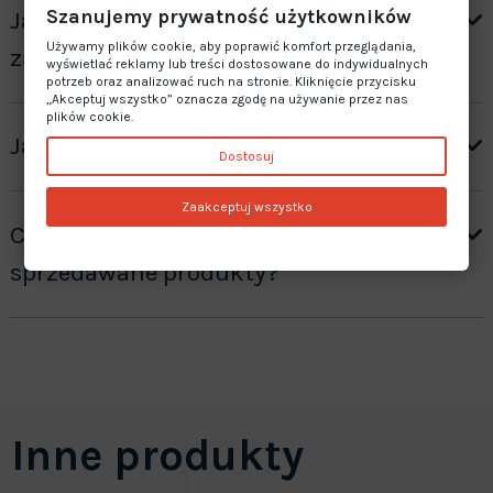
Szanujemy prywatność użytkowników
Jak otrzymać wycenę produktów ”na
Używamy plików cookie, aby poprawić komfort przeglądania,
zamówienie”?
wyświetlać reklamy lub treści dostosowane do indywidualnych
potrzeb oraz analizować ruch na stronie. Kliknięcie przycisku
„Akceptuj wszystko” oznacza zgodę na używanie przez nas
plików cookie.
Jaki jest czas realizacji zamówienia?
Dostosuj
Zaakceptuj wszystko
Czy oferujecie gwarancję na
sprzedawane produkty?
Inne produkty