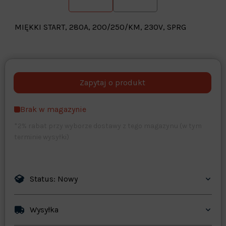
MIĘKKI START, 280A, 200/250/KM, 230V, SPRG
Warehouse
opcjonalne
Maks. 250 znaków
Brak w magazynie
Zapisz dostosowywanie
*2% rabat przy wyborze dostawy z tego magazynu (w tym
terminie wysyłki)
Status: Nowy
Wysyłka