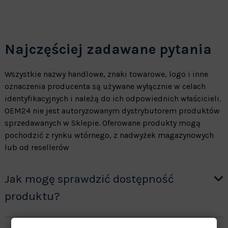
Najczęściej zadawane pytania
Wszystkie nazwy handlowe, znaki towarowe, logo i inne
oznaczenia producenta są używane wyłącznie w celach
identyfikacyjnych i należą do ich odpowiednich właścicieli.
OEM24 nie jest autoryzowanym dystrybutorem produktów
sprzedawanych w Sklepie. Oferowane produkty mogą
pochodzić z rynku wtórnego, z nadwyżek magazynowych
lub od resellerów
Jak mogę sprawdzić dostępność
produktu?