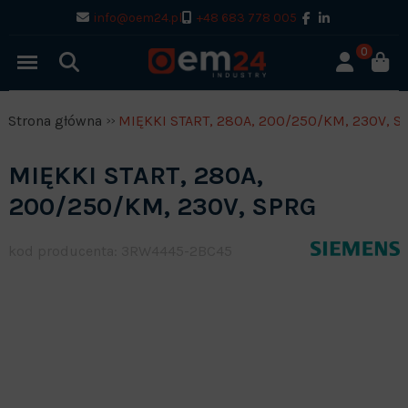
info@oem24.pl
+48 683 778 005
0
Strona główna
MIĘKKI START, 280A, 200/250/KM, 230V, S
MIĘKKI START, 280A,
200/250/KM, 230V, SPRG
kod producenta: 3RW4445-2BC45