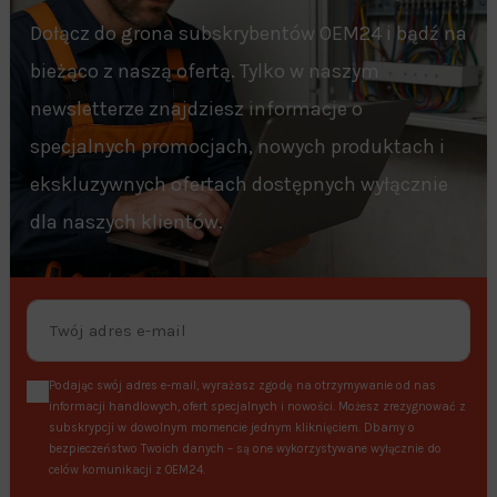
Dołącz do grona subskrybentów OEM24 i bądź na
bieżąco z naszą ofertą. Tylko w naszym
newsletterze znajdziesz informacje o
specjalnych promocjach, nowych produktach i
ekskluzywnych ofertach dostępnych wyłącznie
dla naszych klientów.
Podając swój adres e-mail, wyrażasz zgodę na otrzymywanie od nas
informacji handlowych, ofert specjalnych i nowości. Możesz zrezygnować z
subskrypcji w dowolnym momencie jednym kliknięciem. Dbamy o
bezpieczeństwo Twoich danych – są one wykorzystywane wyłącznie do
celów komunikacji z OEM24.