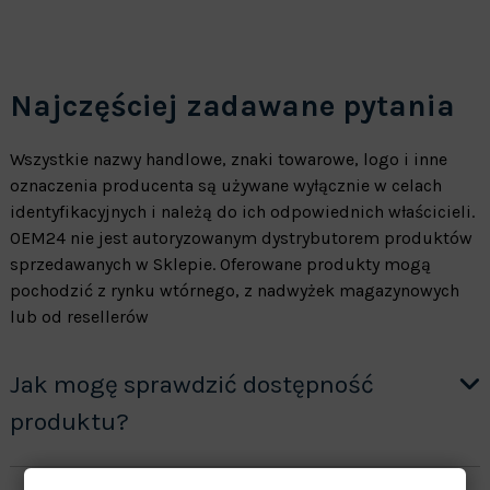
Najczęściej zadawane pytania
Wszystkie nazwy handlowe, znaki towarowe, logo i inne
oznaczenia producenta są używane wyłącznie w celach
identyfikacyjnych i należą do ich odpowiednich właścicieli.
OEM24 nie jest autoryzowanym dystrybutorem produktów
sprzedawanych w Sklepie. Oferowane produkty mogą
pochodzić z rynku wtórnego, z nadwyżek magazynowych
lub od resellerów
Jak mogę sprawdzić dostępność
produktu?