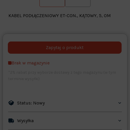
KABEL PODŁĄCZENIOWY ET-CON., KĄTOWY, 5, 0M
Warehouse
opcjonalne
Maks. 250 znaków
Brak w magazynie
Zapisz dostosowywanie
*2% rabat przy wyborze dostawy z tego magazynu (w tym
terminie wysyłki)
Status: Nowy
Wysyłka