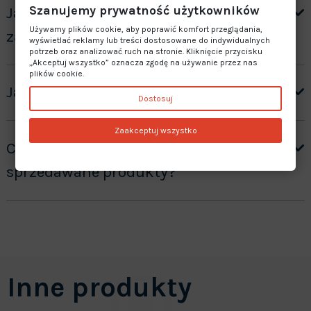
Szanujemy prywatność użytkowników
Jak otrzymać wycenę produktów ”na
Używamy plików cookie, aby poprawić komfort przeglądania,
zamówienie”?
wyświetlać reklamy lub treści dostosowane do indywidualnych
potrzeb oraz analizować ruch na stronie. Kliknięcie przycisku
„Akceptuj wszystko” oznacza zgodę na używanie przez nas
plików cookie.
Jaki jest czas realizacji zamówienia?
Dostosuj
Zaakceptuj wszystko
Czy oferujecie gwarancję na
sprzedawane produkty?
Inne produkty