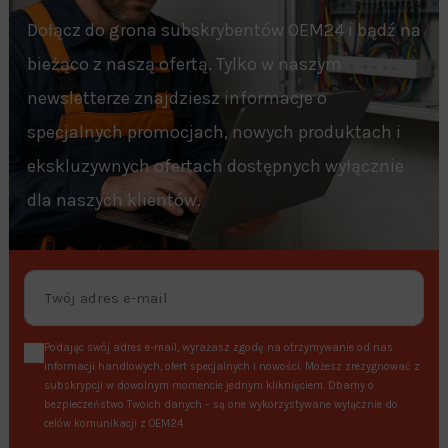
Dołącz do grona subskrybentów OEM24 i bądź na
bieżąco z naszą ofertą. Tylko w naszym
newsletterze znajdziesz informacje o
specjalnych promocjach, nowych produktach i
ekskluzywnych ofertach dostępnych wyłącznie
dla naszych klientów.
Podając swój adres e-mail, wyrażasz zgodę na otrzymywanie od nas
informacji handlowych, ofert specjalnych i nowości. Możesz zrezygnować z
subskrypcji w dowolnym momencie jednym kliknięciem. Dbamy o
bezpieczeństwo Twoich danych – są one wykorzystywane wyłącznie do
celów komunikacji z OEM24.