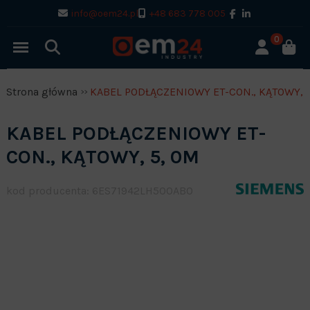
info@oem24.pl
+48 683 778 005
0
Strona główna
KABEL PODŁĄCZENIOWY ET-CON., KĄTOWY, 
KABEL PODŁĄCZENIOWY ET-
CON., KĄTOWY, 5, 0M
kod producenta: 6ES71942LH500AB0