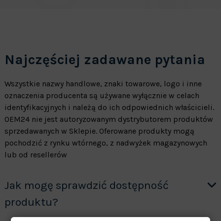
Najczęściej zadawane pytania
Wszystkie nazwy handlowe, znaki towarowe, logo i inne
oznaczenia producenta są używane wyłącznie w celach
identyfikacyjnych i należą do ich odpowiednich właścicieli.
OEM24 nie jest autoryzowanym dystrybutorem produktów
sprzedawanych w Sklepie. Oferowane produkty mogą
pochodzić z rynku wtórnego, z nadwyżek magazynowych
lub od resellerów
Jak mogę sprawdzić dostępność
produktu?