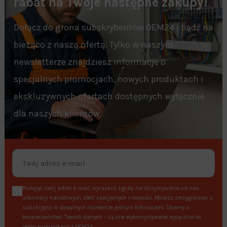
rabat na Twoje następne zakupy!
Dołącz do grona subskrybentów OEM24 i bądź na
bieżąco z naszą ofertą. Tylko w naszym
newsletterze znajdziesz informacje o
specjalnych promocjach, nowych produktach i
ekskluzywnych ofertach dostępnych wyłącznie
dla naszych klientów.
Podając swój adres e-mail, wyrażasz zgodę na otrzymywanie od nas
informacji handlowych, ofert specjalnych i nowości. Możesz zrezygnować z
subskrypcji w dowolnym momencie jednym kliknięciem. Dbamy o
bezpieczeństwo Twoich danych – są one wykorzystywane wyłącznie do
celów komunikacji z OEM24.