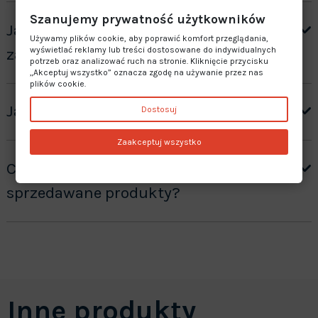
Szanujemy prywatność użytkowników
Jak otrzymać wycenę produktów ”na
Używamy plików cookie, aby poprawić komfort przeglądania,
zamówienie”?
wyświetlać reklamy lub treści dostosowane do indywidualnych
potrzeb oraz analizować ruch na stronie. Kliknięcie przycisku
„Akceptuj wszystko” oznacza zgodę na używanie przez nas
plików cookie.
Jaki jest czas realizacji zamówienia?
Dostosuj
Zaakceptuj wszystko
Czy oferujecie gwarancję na
sprzedawane produkty?
Inne produkty