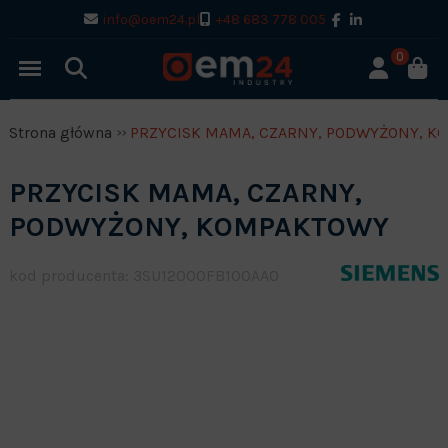
info@oem24.pl
+48 683 778 005
0
Strona główna
PRZYCISK MAMA, CZARNY, PODWYŻONY, K
PRZYCISK MAMA, CZARNY,
PODWYŻONY, KOMPAKTOWY
kod producenta: 3SU12000FB100AA0