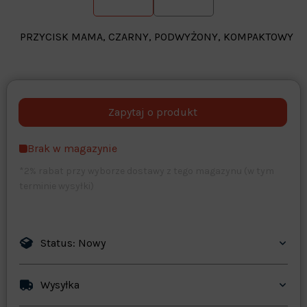
PRZYCISK MAMA, CZARNY, PODWYŻONY, KOMPAKTOWY
Warehouse
opcjonalne
Maks. 250 znaków
Brak w magazynie
Zapisz dostosowywanie
*2% rabat przy wyborze dostawy z tego magazynu (w tym
terminie wysyłki)
Status: Nowy
Wysyłka