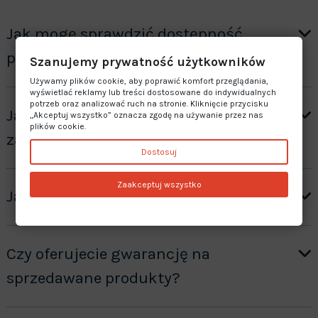
Jak mogę sprawdzić dostępność
produktu?
Szanujemy prywatność użytkowników
Używamy plików cookie, aby poprawić komfort przeglądania,
wyświetlać reklamy lub treści dostosowane do indywidualnych
potrzeb oraz analizować ruch na stronie. Kliknięcie przycisku
Jak otrzymać wycenę produktów ”na
„Akceptuj wszystko” oznacza zgodę na używanie przez nas
plików cookie.
zamówienie”?
Dostosuj
Zaakceptuj wszystko
Jaki jest czas realizacji zamówienia?
Czy oferujecie gwarancję na
sprzedawane produkty?