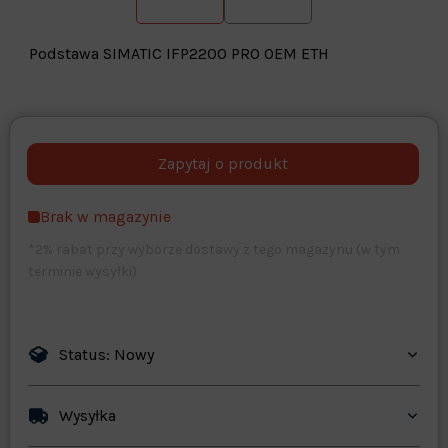
Podstawa SIMATIC IFP2200 PRO OEM ETH
Warehouse
opcjonalne
Maks. 250 znaków
Brak w magazynie
Zapisz dostosowywanie
*2% rabat przy wyborze dostawy z tego magazynu (w tym
terminie wysyłki)
Status: Nowy
Wysyłka