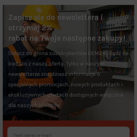
Zapisz się do newslettera i
otrzymaj 2%
rabat na Twoje następne zakupy!
Dołącz do grona subskrybentów OEM24 i bądź na
bieżąco z naszą ofertą. Tylko w naszym
newsletterze znajdziesz informacje o
specjalnych promocjach, nowych produktach i
ekskluzywnych ofertach dostępnych wyłącznie
dla naszych klientów.