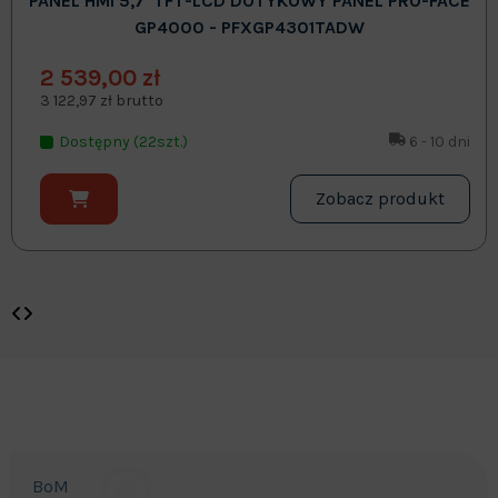
PANEL HMI 5,7' TFT-LCD DOTYKOWY PANEL PRO-FACE
GP4000 - PFXGP4301TADW
2 539,00 zł
3 122,97 zł brutto
Dostępny (22szt.)
6 - 10 dni
Zobacz produkt
BoM