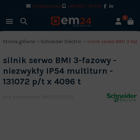
info@oem24.pl
+48 683 778 005
0
Strona główna
Schneider Electric
silnik serwo BMI 3-fazo
silnik serwo BMI 3-fazowy -
niezwykły IP54 multiturn -
131072 p/t x 4096 t
kod producenta: BMI1002P02A