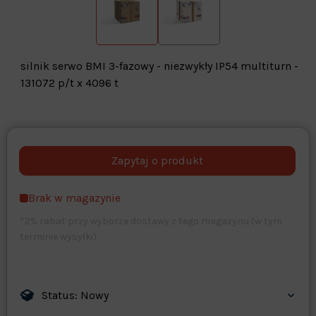
silnik serwo BMI 3-fazowy - niezwykły IP54 multiturn -
131072 p/t x 4096 t
Warehouse
opcjonalne
Maks. 250 znaków
Brak w magazynie
Zapisz dostosowywanie
*2% rabat przy wyborze dostawy z tego magazynu (w tym
terminie wysyłki)
Status: Nowy