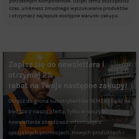
potrzebnych komponentów. Dzięki temu oszczędzisz
czas, unikniesz żmudnego wyszukiwania produktów
i otrzymasz najlepsze dostępne warunki zakupu.
Zapisz się do newslettera i
otrzymaj 2%
rabat na Twoje następne zakupy!
Dołącz do grona subskrybentów OEM24 i bądź na
bieżąco z naszą ofertą. Tylko w naszym
newsletterze znajdziesz informacje o
specjalnych promocjach, nowych produktach i