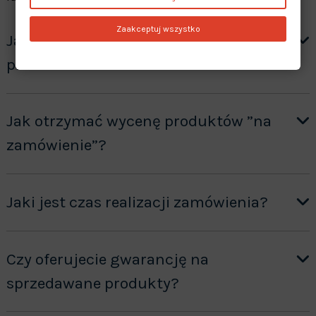
Zaakceptuj wszystko
Jak mogę sprawdzić dostępność
produktu?
Jak otrzymać wycenę produktów ”na
zamówienie”?
Jaki jest czas realizacji zamówienia?
Czy oferujecie gwarancję na
sprzedawane produkty?