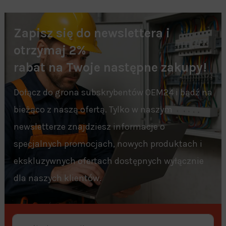
Zapisz się do newslettera i
otrzymaj 2%
rabat na Twoje następne zakupy!
Dołącz do grona subskrybentów OEM24 i bądź na
bieżąco z naszą ofertą. Tylko w naszym
newsletterze znajdziesz informacje o
specjalnych promocjach, nowych produktach i
ekskluzywnych ofertach dostępnych wyłącznie
dla naszych klientów.