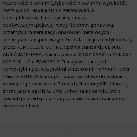
(szerokość) x 69 mm (głębokość) x 337 mm (wysokość).
Waży 6,8 kg. Nadaje się do zastosowań w
skomplikowanych maszynach, branży
spożywczej/napojowej, wody, ścieków, górnictwa,
przemysłu mineralnego, opakowań metalowych i
przemysłu transportowego. Produkt ten jest certyfikowany
przez RCM, CULus, CE i KC. Spełnia standardy UL 508,
ANSI/ISA 12-12-01, klasa I, podział 2 CSA C22.2 Nr 213, CSA
C22.2 Nr 142 i IEC 61132-2. Ten wyświetlacz jest
kompatybilny ze wszystkimi skrzynkami Premium i Open
Harmony GTU. Obsługuje montaż panelowy do instalacji
wewnątrz pomieszczeń. Produkty Harmony GTU (dawniej
znane jako Magelis GTU) to uniwersalne panele, które
posiadają interfejs zbliżony do smartfona i technologię
bezprzewodową.