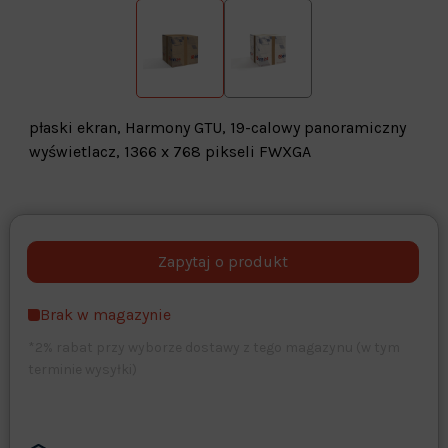
płaski ekran, Harmony GTU, 19-calowy panoramiczny
wyświetlacz, 1366 x 768 pikseli FWXGA
Warehouse
opcjonalne
Maks. 250 znaków
Brak w magazynie
Zapisz dostosowywanie
*2% rabat przy wyborze dostawy z tego magazynu (w tym
terminie wysyłki)