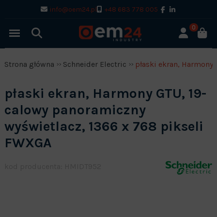
info@oem24.pl
+48 683 778 005
0
Strona główna
Schneider Electric
płaski ekran, Harmony 
płaski ekran, Harmony GTU, 19-
calowy panoramiczny
wyświetlacz, 1366 x 768 pikseli
FWXGA
kod producenta: HMIDT952