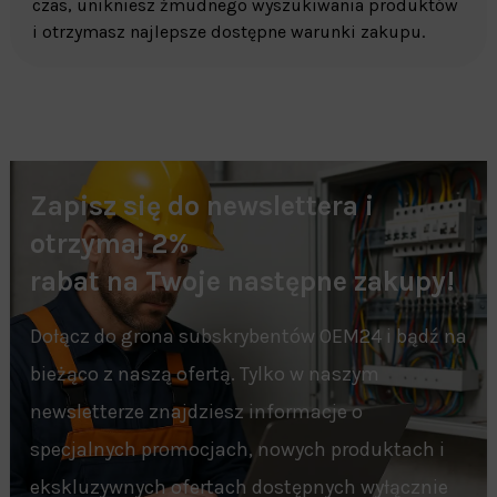
czas, unikniesz żmudnego wyszukiwania produktów
i otrzymasz najlepsze dostępne warunki zakupu.
Zapisz się do newslettera i
otrzymaj 2%
rabat na Twoje następne zakupy!
Dołącz do grona subskrybentów OEM24 i bądź na
bieżąco z naszą ofertą. Tylko w naszym
newsletterze znajdziesz informacje o
specjalnych promocjach, nowych produktach i
ekskluzywnych ofertach dostępnych wyłącznie