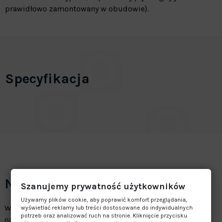
prawidłowo zamontowany w obudowie).
Specyfikacja
Najczęściej zadawane pytania
Szanujemy prywatność użytkowników
Używamy plików cookie, aby poprawić komfort przeglądania,
Wszystkie nazwy handlowe, znaki towarowe, logo i inne
wyświetlać reklamy lub treści dostosowane do indywidualnych
potrzeb oraz analizować ruch na stronie. Kliknięcie przycisku
oznaczenia producenta są używane wyłącznie w celach