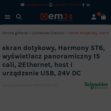
info@oem24.pl
+48 683 778 005
0
Strona główna
Schneider Electric
ekran dotykowy, Harmon
ekran dotykowy, Harmony ST6,
wyświetlacz panoramiczny 15
cali, 2Ethernet, host i
urządzenie USB, 24V DC
kod producenta: HMISTW6700