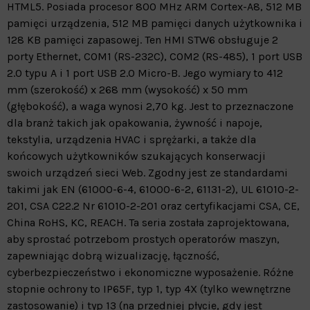
HTML5. Posiada procesor 800 MHz ARM Cortex-A8, 512 MB
pamięci urządzenia, 512 MB pamięci danych użytkownika i
128 KB pamięci zapasowej. Ten HMI STW6 obsługuje 2
porty Ethernet, COM1 (RS-232C), COM2 (RS-485), 1 port USB
2.0 typu A i 1 port USB 2.0 Micro-B. Jego wymiary to 412
mm (szerokość) x 268 mm (wysokość) x 50 mm
(głębokość), a waga wynosi 2,70 kg. Jest to przeznaczone
dla branż takich jak opakowania, żywność i napoje,
tekstylia, urządzenia HVAC i sprężarki, a także dla
końcowych użytkowników szukających konserwacji
swoich urządzeń sieci Web. Zgodny jest ze standardami
takimi jak EN (61000-6-4, 61000-6-2, 61131-2), UL 61010-2-
201, CSA C22.2 Nr 61010-2-201 oraz certyfikacjami CSA, CE,
China RoHS, KC, REACH. Ta seria została zaprojektowana,
aby sprostać potrzebom prostych operatorów maszyn,
zapewniając dobrą wizualizację, łączność,
cyberbezpieczeństwo i ekonomiczne wyposażenie. Różne
stopnie ochrony to IP65F, typ 1, typ 4X (tylko wewnętrzne
zastosowanie) i typ 13 (na przedniej płycie, gdy jest