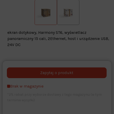
ekran dotykowy, Harmony ST6, wyświetlacz
panoramiczny 15 cali, 2Ethernet, host i urządzenie USB,
24V DC
Warehouse
opcjonalne
Maks. 250 znaków
Brak w magazynie
Zapisz dostosowywanie
*2% rabat przy wyborze dostawy z tego magazynu (w tym
terminie wysyłki)