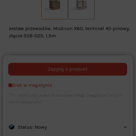
zestaw przewodów, Modicon X80, terminal 40-pinowy,
złącze SUB-D25, 1,5m
Warehouse
opcjonalne
Maks. 250 znaków
Brak w magazynie
Zapisz dostosowywanie
*2% rabat przy wyborze dostawy z tego magazynu (w tym
terminie wysyłki)
Status: Nowy