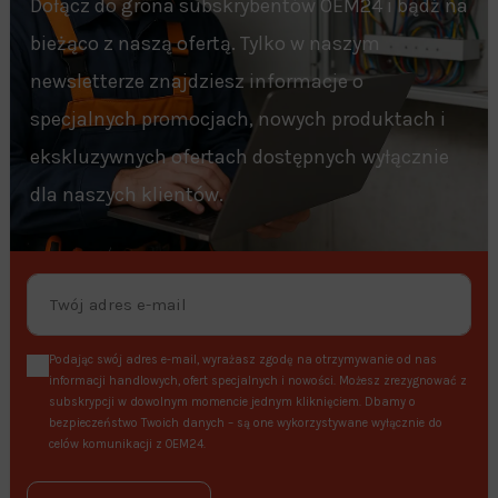
Dołącz do grona subskrybentów OEM24 i bądź na
bieżąco z naszą ofertą. Tylko w naszym
newsletterze znajdziesz informacje o
specjalnych promocjach, nowych produktach i
ekskluzywnych ofertach dostępnych wyłącznie
dla naszych klientów.
Podając swój adres e-mail, wyrażasz zgodę na otrzymywanie od nas
informacji handlowych, ofert specjalnych i nowości. Możesz zrezygnować z
subskrypcji w dowolnym momencie jednym kliknięciem. Dbamy o
bezpieczeństwo Twoich danych – są one wykorzystywane wyłącznie do
celów komunikacji z OEM24.