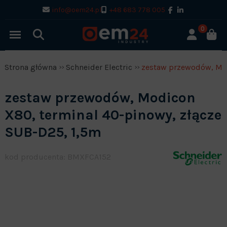
info@oem24.pl
+48 683 778 005
0
Strona główna
Schneider Electric
zestaw przewodów, Mod
zestaw przewodów, Modicon
X80, terminal 40-pinowy, złącze
SUB-D25, 1,5m
kod producenta: BMXFCA152