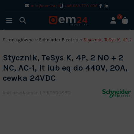
info@oem24.pl
+48 683 778 005
0
Strona główna
Schneider Electric
Stycznik, TeSys K, 4P, 
Stycznik, TeSys K, 4P, 2 NO + 2
NC, AC-1, lt lub eq do 440V, 20A,
cewka 24VDC
kod producenta: LP1K09008BD