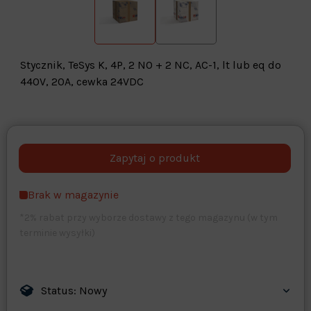
Stycznik, TeSys K, 4P, 2 NO + 2 NC, AC-1, lt lub eq do
440V, 20A, cewka 24VDC
Warehouse
opcjonalne
Maks. 250 znaków
Brak w magazynie
Zapisz dostosowywanie
*2% rabat przy wyborze dostawy z tego magazynu (w tym
terminie wysyłki)
Status: Nowy