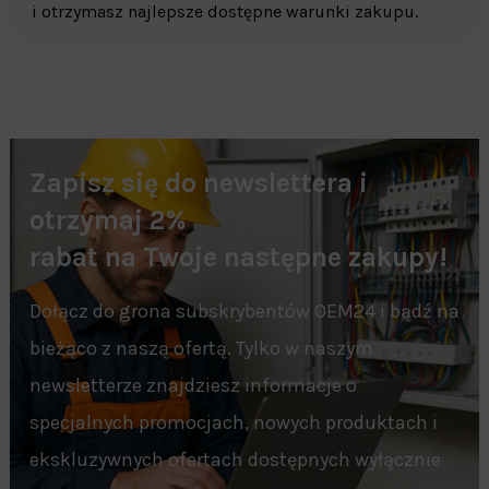
i otrzymasz najlepsze dostępne warunki zakupu.
Zapisz się do newslettera i
otrzymaj 2%
rabat na Twoje następne zakupy!
Dołącz do grona subskrybentów OEM24 i bądź na
bieżąco z naszą ofertą. Tylko w naszym
newsletterze znajdziesz informacje o
specjalnych promocjach, nowych produktach i
ekskluzywnych ofertach dostępnych wyłącznie