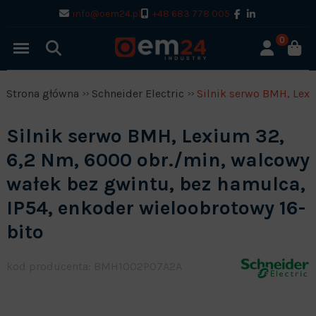
info@oem24.pl
+48 683 778 005
0
Strona główna
Schneider Electric
Silnik serwo BMH, Lexi
Silnik serwo BMH, Lexium 32,
6,2 Nm, 6000 obr./min, walcowy
wałek bez gwintu, bez hamulca,
IP54, enkoder wieloobrotowy 16-
bito
kod producenta: BMH1002P07A2A