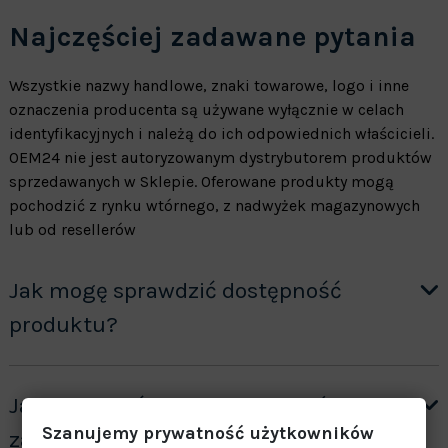
Najczęściej zadawane pytania
Wszystkie nazwy handlowe, znaki towarowe, logo i inne
oznaczenia producenta są używane wyłącznie w celach
identyfikacyjnych i należą do ich odpowiednich właścicieli.
OEM24 nie jest autoryzowanym dystrybutorem produktów
sprzedawanych w Sklepie. Oferowane produkty mogą
pochodzić z rynku wtórnego, z nadwyżek magazynowych
lub od resellerów
Jak mogę sprawdzić dostępność
produktu?
Jak otrzymać wycenę produktów ”na
Szanujemy prywatność użytkowników
zamówienie”?