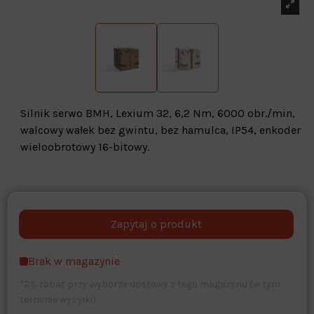
Silnik serwo BMH, Lexium 32, 6,2 Nm, 6000 obr./min,
walcowy wałek bez gwintu, bez hamulca, IP54, enkoder
wieloobrotowy 16-bitowy.
Warehouse
opcjonalne
Maks. 250 znaków
Brak w magazynie
Zapisz dostosowywanie
*2% rabat przy wyborze dostawy z tego magazynu (w tym
terminie wysyłki)