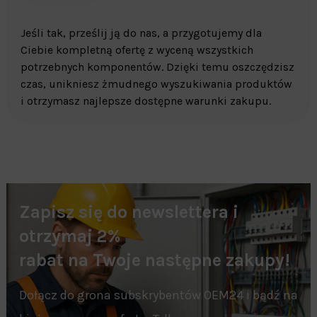
Jeśli tak, prześlij ją do nas, a przygotujemy dla
Ciebie kompletną ofertę z wyceną wszystkich
potrzebnych komponentów. Dzięki temu oszczędzisz
czas, unikniesz żmudnego wyszukiwania produktów
i otrzymasz najlepsze dostępne warunki zakupu.
Zapisz się do newslettera i
otrzymaj 2%
rabat na Twoje następne zakupy!
Dołącz do grona subskrybentów OEM24 i bądź na