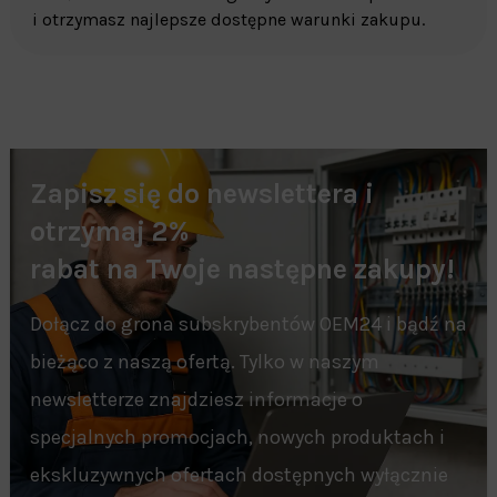
i otrzymasz najlepsze dostępne warunki zakupu.
Zapisz się do newslettera i
otrzymaj 2%
rabat na Twoje następne zakupy!
Dołącz do grona subskrybentów OEM24 i bądź na
bieżąco z naszą ofertą. Tylko w naszym
newsletterze znajdziesz informacje o
specjalnych promocjach, nowych produktach i
ekskluzywnych ofertach dostępnych wyłącznie