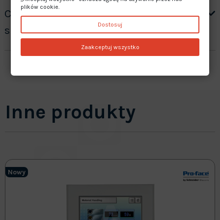
plików cookie.
Czy oferujecie gwarancję na
Dostosuj
sprzedawane produkty?
Zaakceptuj wszystko
Inne produkty
Nowy