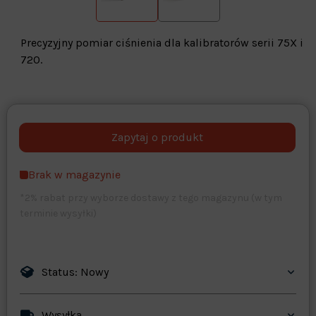
Precyzyjny pomiar ciśnienia dla kalibratorów serii 75X i
720.
Warehouse
opcjonalne
Maks. 250 znaków
Brak w magazynie
Zapisz dostosowywanie
*2% rabat przy wyborze dostawy z tego magazynu (w tym
terminie wysyłki)
Status: Nowy
Wysyłka