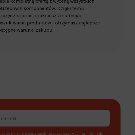
ebie kompletną ofertę z wyceną wszystkich
otrzebnych komponentów. Dzięki temu
zczędzisz czas, unikniesz żmudnego
szukiwania produktów i otrzymasz najlepsze
stępne warunki zakupu.
 adres e-mail, wyrażasz zgodę na otrzymywanie od nas informacji