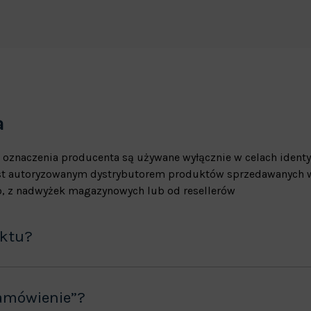
a
 oznaczenia producenta są używane wyłącznie w celach identy
jest autoryzowanym dystrybutorem produktów sprzedawanych w
, z nadwyżek magazynowych lub od resellerów
uktu?
amówienie”?