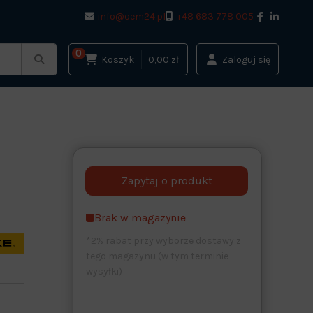
info@oem24.pl
+48 683 778 005
0
Koszyk
0,00 zł
Zaloguj się
r
Brak w magazynie
*2% rabat przy wyborze dostawy z
tego magazynu (w tym terminie
wysyłki)