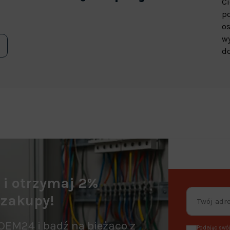
Ci
p
os
wy
do
a i otrzymaj 2%
 zakupy!
OEM24 i bądź na bieżąco z
Podając swój