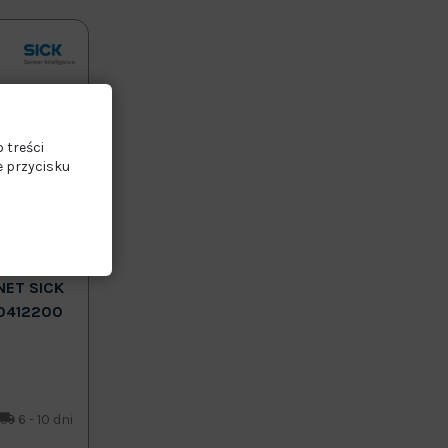
 treści
e przycisku
UJNIKÓW,
NET SICK
0412200
6 - 10 dni