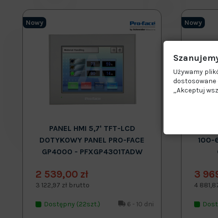
Nowy
Nowy
Szanujemy
Używamy plikó
dostosowane d
„Akceptuj wsz
PANEL HMI 5,7' TFT-LCD
LASERO
DOTYKOWY PANEL PRO-FACE
100-
GP4000 - PFXGP4301TADW
2 539,00 zł
3 96
3 122,97 zł brutto
4 881,8
Dostępny (22szt.)
6 - 10 dni
Dost