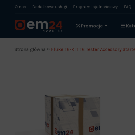
O nas
Dodatkowe usługi
Program lojalnościowy
FAQ
Promocje
Kat
Strona główna
Fluke T6-KIT T6 Tester Accessory Starte