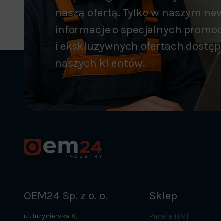
naszą ofertą. Tylko w naszym new
informacje o specjalnych promo
i ekskluzywnych ofertach dostęp
naszych klientów.
OEM24 Sp. z o. o.
Sklep
Panele HMI
ul. Inżynierska 8,