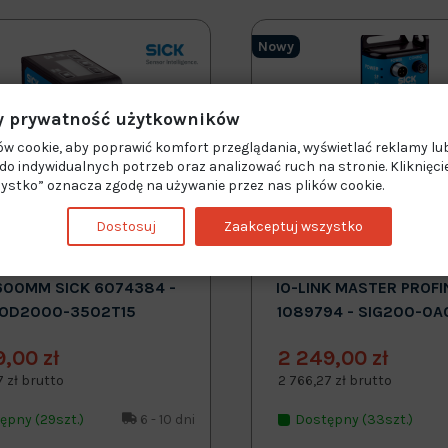
Nowy
 prywatność użytkowników
w cookie, aby poprawić komfort przeglądania, wyświetlać reklamy lub
o indywidualnych potrzeb oraz analizować ruch na stronie. Kliknięci
ystko” oznacza zgodę na używanie przez nas plików cookie.
Dostosuj
Zaakceptuj wszystko
WY CZUJNIK ODLEGŁOŚCI
BRAMA INTEGRACJI CZ
600MM SICK 6074384 -
IO-LINK MASTER PROFI
OD2000-3502T15
1089794 - SIG200-0A
9,00 zł
2 249,00 zł
7 zł brutto
2 766,27 zł brutto
ępny (29szt.)
6 - 10 dni
Dostępny (33szt.)