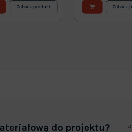
Zobacz produkt
Zobacz 
ateriałową do projektu?
Je