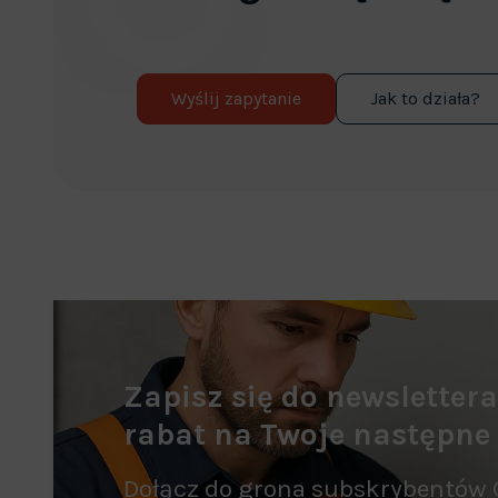
Wyślij zapytanie
Jak to działa?
Zapisz się do newsletter
rabat na Twoje następne
Dołącz do grona subskrybentów 