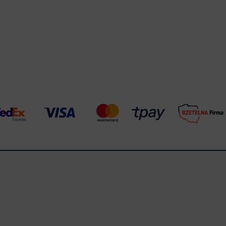
Warehouse
opcjonalne
Maks. 250 zna
Zapisz dostosowywanie