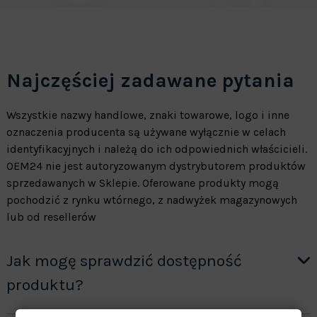
Najczęściej zadawane pytania
Wszystkie nazwy handlowe, znaki towarowe, logo i inne
oznaczenia producenta są używane wyłącznie w celach
identyfikacyjnych i należą do ich odpowiednich właścicieli.
OEM24 nie jest autoryzowanym dystrybutorem produktów
sprzedawanych w Sklepie. Oferowane produkty mogą
pochodzić z rynku wtórnego, z nadwyżek magazynowych
lub od resellerów
Jak mogę sprawdzić dostępność
produktu?