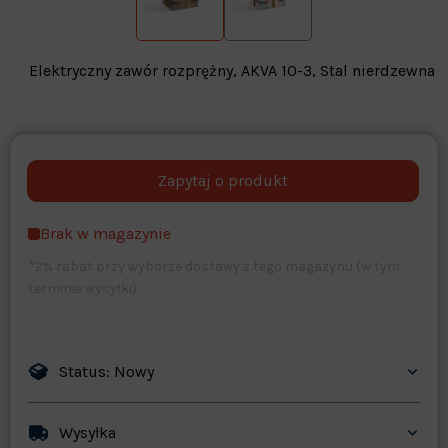
Elektryczny zawór rozprężny, AKVA 10-3, Stal nierdzewna
Warehouse
opcjonalne
Maks. 250 znaków
Brak w magazynie
Zapisz dostosowywanie
*2% rabat przy wyborze dostawy z tego magazynu (w tym
terminie wysyłki)
Status: Nowy
Wysyłka