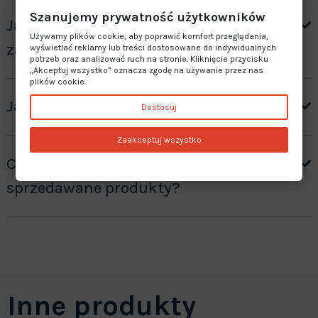
Szanujemy prywatność użytkowników
Jak otrzymać wycenę produktów ”na
Używamy plików cookie, aby poprawić komfort przeglądania,
zamówienie”?
wyświetlać reklamy lub treści dostosowane do indywidualnych
potrzeb oraz analizować ruch na stronie. Kliknięcie przycisku
„Akceptuj wszystko” oznacza zgodę na używanie przez nas
plików cookie.
Jaki jest czas realizacji zamówienia?
Dostosuj
Zaakceptuj wszystko
Czy oferujecie gwarancję na
sprzedawane produkty?
Inne produkty