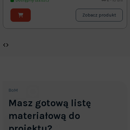
Dostępny (22szt.)
6 - 10 dni
Zobacz produkt
BoM
Masz gotową listę
materiałową do
projektu?