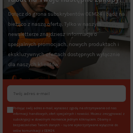
Dołącz do grona subskrybentów OEM24 i bądź na
bieżąco z naszą ofertą. Tylko w naszym
newsletterze znajdziesz informacje o
specjalnych promocjach, nowych produktach i
ekskluzywnych ofertach dostępnych wyłącznie
dla naszych klientów.
Podając swój adres e-mail, wyrażasz zgodę na otrzymywanie od nas
informacji handlowych, ofert specjalnych i nowości. Możesz zrezygnować z
subskrypcji w dowolnym momencie jednym kliknięciem. Dbamy o
bezpieczeństwo Twoich danych – są one wykorzystywane wyłącznie do
celów komunikacji z OEM24.