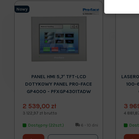
Nowy
Nowy
PANEL HMI 5,7' TFT-LCD
LASERO
DOTYKOWY PANEL PRO-FACE
100-
GP4000 - PFXGP4301TADW
2 539,00 zł
3 96
3 122,97 zł brutto
4 881,8
Dostępny (22szt.)
6 - 10 dni
Dost