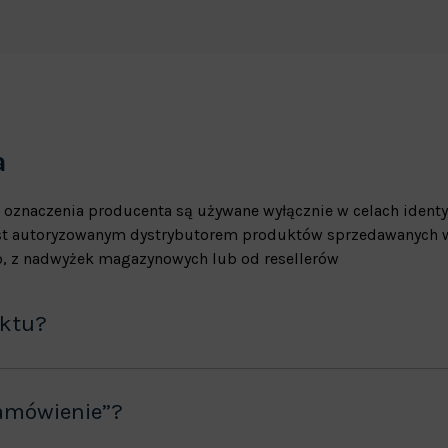
a
 oznaczenia producenta są używane wyłącznie w celach identy
jest autoryzowanym dystrybutorem produktów sprzedawanych w
, z nadwyżek magazynowych lub od resellerów
uktu?
amówienie”?