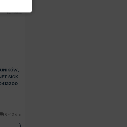
UJNIKÓW,
NET SICK
0412200
6 - 10 dni