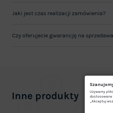
Jaki jest czas realizacji zamówienia?
Czy oferujecie gwarancję na sprzedaw
Szanujemy
Używamy plikó
Inne produkty
dostosowane d
„Akceptuj wsz