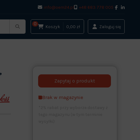
info@oem24.pl
+48 683 778 005
0
Koszyk
0,00 zł
Zaloguj się
,
Brak w magazynie
*2% rabat przy wyborze dostawy z
tego magazynu (w tym terminie
wysyłki)