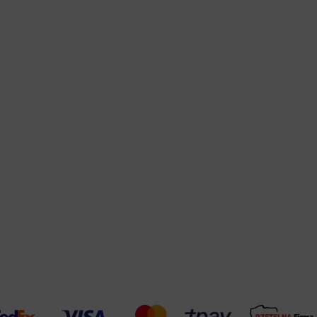
Warehouse
opcjonalne
Maks. 250 zna
Zapisz dostosowywanie