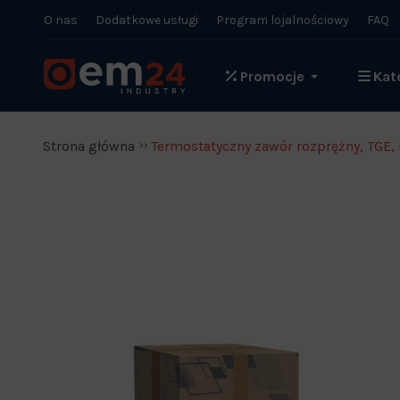
O nas
Dodatkowe usługi
Program lojalnościowy
FAQ
Promocje
Kat
Strona główna
Termostatyczny zawór rozprężny, TGE