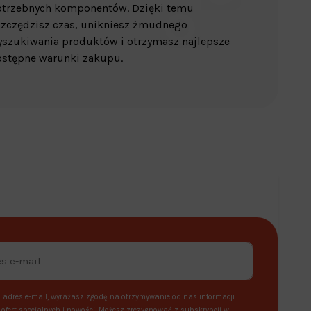
otrzebnych komponentów. Dzięki temu
zczędzisz czas, unikniesz żmudnego
szukiwania produktów i otrzymasz najlepsze
stępne warunki zakupu.
 adres e-mail, wyrażasz zgodę na otrzymywanie od nas informacji
ofert specjalnych i nowości. Możesz zrezygnować z subskrypcji w