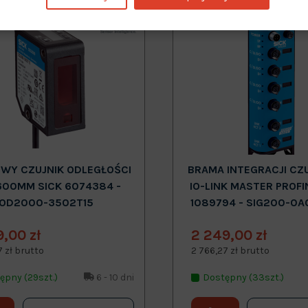
Nowy
WY CZUJNIK ODLEGŁOŚCI
BRAMA INTEGRACJI CZ
600MM SICK 6074384 -
IO-LINK MASTER PROFI
OD2000-3502T15
1089794 - SIG200-0A
9,00 zł
2 249,00 zł
7 zł brutto
2 766,27 zł brutto
ępny (29szt.)
6 - 10 dni
Dostępny (33szt.)