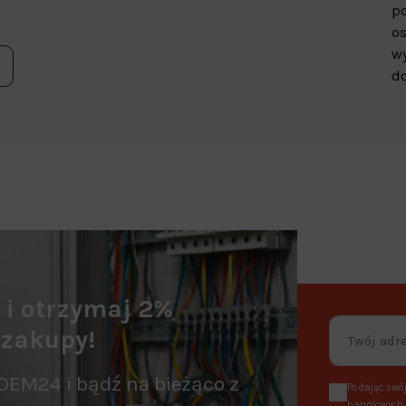
p
os
wy
do
a i otrzymaj 2%
 zakupy!
OEM24 i bądź na bieżąco z
Podając swój
handlowych, 