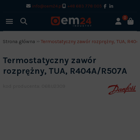
info@oem24.pl
+48 683 778 005
0
Strona główna
Termostatyczny zawór rozprężny, TUA, R40
Termostatyczny zawór
rozprężny, TUA, R404A/R507A
kod producenta: 068U2309