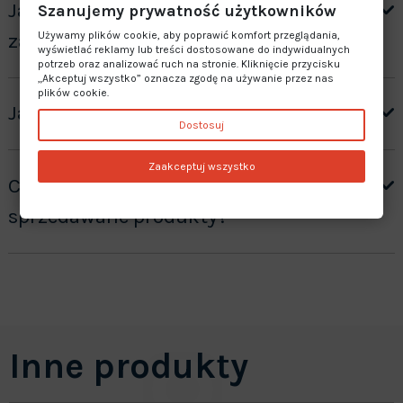
Jak otrzymać wycenę produktów ”na
Szanujemy prywatność użytkowników
Używamy plików cookie, aby poprawić komfort przeglądania,
zamówienie”?
wyświetlać reklamy lub treści dostosowane do indywidualnych
potrzeb oraz analizować ruch na stronie. Kliknięcie przycisku
„Akceptuj wszystko” oznacza zgodę na używanie przez nas
plików cookie.
Jaki jest czas realizacji zamówienia?
Dostosuj
Zaakceptuj wszystko
Czy oferujecie gwarancję na
sprzedawane produkty?
Inne produkty