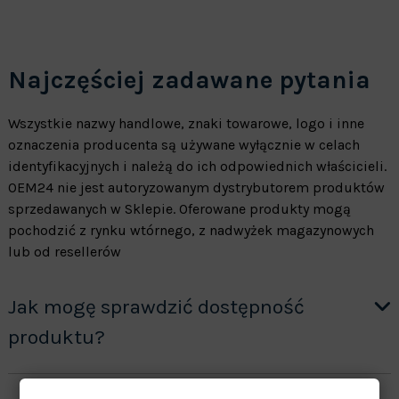
Najczęściej zadawane pytania
Wszystkie nazwy handlowe, znaki towarowe, logo i inne
oznaczenia producenta są używane wyłącznie w celach
identyfikacyjnych i należą do ich odpowiednich właścicieli.
OEM24 nie jest autoryzowanym dystrybutorem produktów
sprzedawanych w Sklepie. Oferowane produkty mogą
pochodzić z rynku wtórnego, z nadwyżek magazynowych
lub od resellerów
Jak mogę sprawdzić dostępność
produktu?