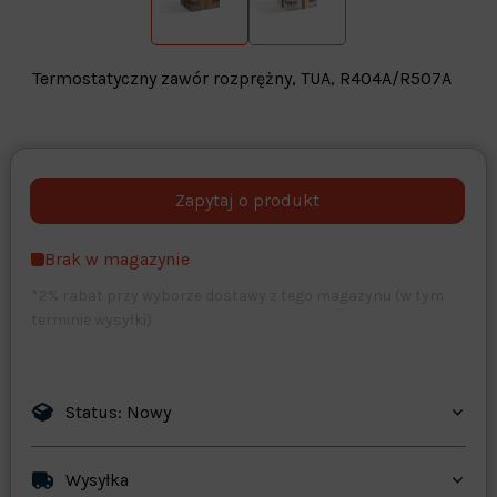
Termostatyczny zawór rozprężny, TUA, R404A/R507A
Warehouse
opcjonalne
Maks. 250 znaków
Brak w magazynie
Zapisz dostosowywanie
*2% rabat przy wyborze dostawy z tego magazynu (w tym
terminie wysyłki)
Status: Nowy
Wysyłka