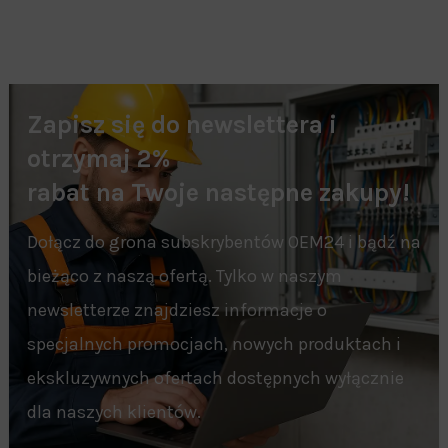
Zapisz się do newslettera i
otrzymaj 2%
rabat na Twoje następne zakupy!
Dołącz do grona subskrybentów OEM24 i bądź na
bieżąco z naszą ofertą. Tylko w naszym
newsletterze znajdziesz informacje o
specjalnych promocjach, nowych produktach i
ekskluzywnych ofertach dostępnych wyłącznie
dla naszych klientów.