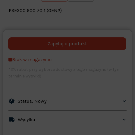
PSE300 600 70 1 (GEN2)
Warehouse
opcjonalne
Maks. 250 znaków
Brak w magazynie
Zapisz dostosowywanie
*2% rabat przy wyborze dostawy z tego magazynu (w tym
terminie wysyłki)
Status: Nowy
Wysyłka