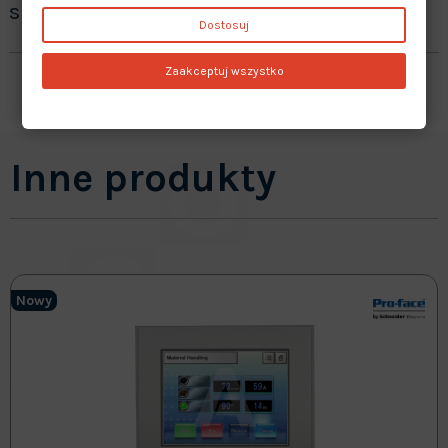
sprzedawane produkty?
Dostosuj
Zaakceptuj wszystko
Inne produkty
Nowy