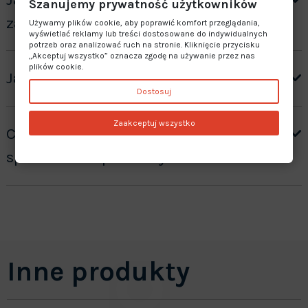
Szanujemy prywatność użytkowników
zamówienie”?
Używamy plików cookie, aby poprawić komfort przeglądania,
wyświetlać reklamy lub treści dostosowane do indywidualnych
potrzeb oraz analizować ruch na stronie. Kliknięcie przycisku
„Akceptuj wszystko” oznacza zgodę na używanie przez nas
plików cookie.
Jaki jest czas realizacji zamówienia?
Dostosuj
Zaakceptuj wszystko
Czy oferujecie gwarancję na
sprzedawane produkty?
Inne produkty