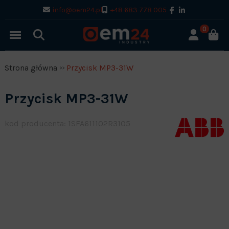
info@oem24.pl
+48 683 778 005
0
Strona główna
Przycisk MP3-31W
Przycisk MP3-31W
kod producenta: 1SFA611102R3105