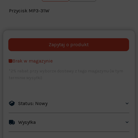
Przycisk MP3-31W
Warehouse
opcjonalne
Maks. 250 znaków
Brak w magazynie
Zapisz dostosowywanie
*2% rabat przy wyborze dostawy z tego magazynu (w tym
terminie wysyłki)
Status: Nowy
Wysyłka