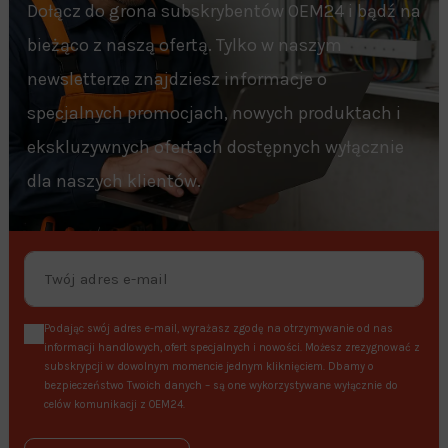
Dołącz do grona subskrybentów OEM24 i bądź na
bieżąco z naszą ofertą. Tylko w naszym
newsletterze znajdziesz informacje o
specjalnych promocjach, nowych produktach i
ekskluzywnych ofertach dostępnych wyłącznie
dla naszych klientów.
Podając swój adres e-mail, wyrażasz zgodę na otrzymywanie od nas
informacji handlowych, ofert specjalnych i nowości. Możesz zrezygnować z
subskrypcji w dowolnym momencie jednym kliknięciem. Dbamy o
bezpieczeństwo Twoich danych – są one wykorzystywane wyłącznie do
celów komunikacji z OEM24.