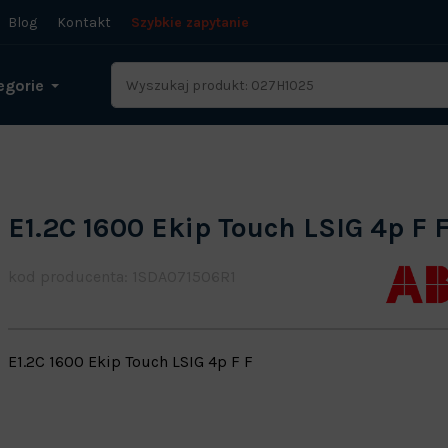
Blog
Kontakt
Szybkie zapytanie
egorie
E1.2C 1600 Ekip Touch LSIG 4p F 
kod producenta: 1SDA071506R1
E1.2C 1600 Ekip Touch LSIG 4p F F