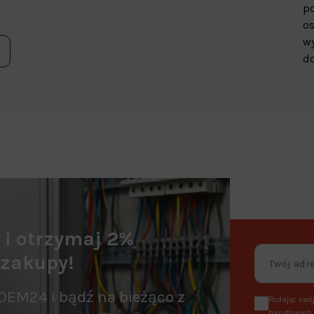
p
os
wy
do
a i otrzymaj 2%
 zakupy!
OEM24 i bądź na bieżąco z
Podając swój
handlowych, 