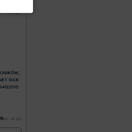
UJNIKÓW,
NET SICK
0412200
6 - 10 dni