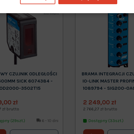
Nowy
WY CZUJNIK ODLEGŁOŚCI
BRAMA INTEGRACJI CZ
600MM SICK 6074384 -
IO-LINK MASTER PROFI
OD2000-3502T15
1089794 - SIG200-0A
9,00 zł
2 249,00 zł
7 zł brutto
2 766,27 zł brutto
ępny (29szt.)
6 - 10 dni
Dostępny (33szt.)