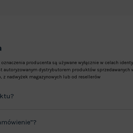
a
 oznaczenia producenta są używane wyłącznie w celach identy
jest autoryzowanym dystrybutorem produktów sprzedawanych w
, z nadwyżek magazynowych lub od resellerów
uktu?
amówienie”?