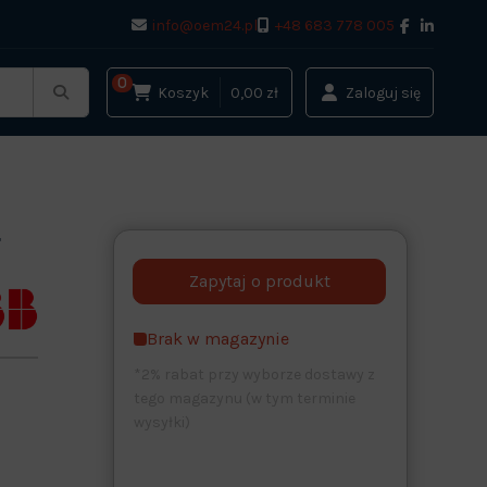
info@oem24.pl
+48 683 778 005
0
Koszyk
0,00 zł
Zaloguj się
F
Brak w magazynie
*2% rabat przy wyborze dostawy z
tego magazynu (w tym terminie
wysyłki)