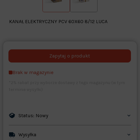
KANAŁ ELEKTRYCZNY PCV 60X60 8/12 LUCA
Warehouse
opcjonalne
Maks. 250 znaków
Brak w magazynie
Zapisz dostosowywanie
*2% rabat przy wyborze dostawy z tego magazynu (w tym
terminie wysyłki)
Status: Nowy
Wysyłka