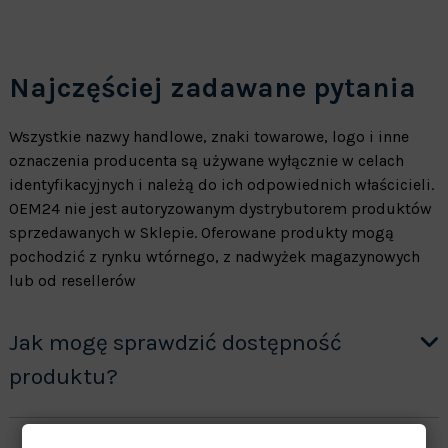
Najczęściej zadawane pytania
Wszystkie nazwy handlowe, znaki towarowe, logo i inne
oznaczenia producenta są używane wyłącznie w celach
identyfikacyjnych i należą do ich odpowiednich właścicieli.
OEM24 nie jest autoryzowanym dystrybutorem produktów
sprzedawanych w Sklepie. Oferowane produkty mogą
pochodzić z rynku wtórnego, z nadwyżek magazynowych
lub od resellerów
Jak mogę sprawdzić dostępność
produktu?