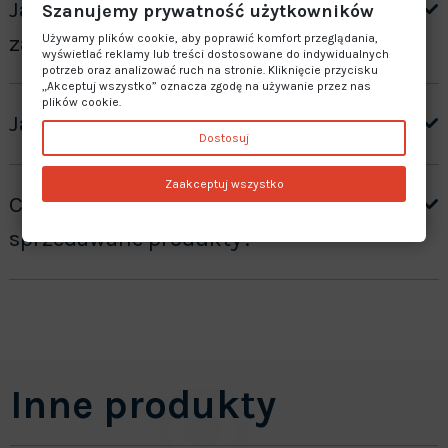
Jak otrzymać wycenę produktów ”na
Szanujemy prywatność użytkowników
zamówienie”?
Używamy plików cookie, aby poprawić komfort przeglądania,
wyświetlać reklamy lub treści dostosowane do indywidualnych
potrzeb oraz analizować ruch na stronie. Kliknięcie przycisku
„Akceptuj wszystko” oznacza zgodę na używanie przez nas
plików cookie.
Jaki jest czas realizacji zamówienia?
Dostosuj
Zaakceptuj wszystko
Czy oferujecie gwarancję na
sprzedawane produkty?
Inne produkty