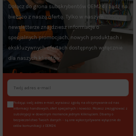
Dołącz do grona subskrybentów OEM24 i bądź na
bieżąco z naszą ofertą. Tylko w naszym
newsletterze znajdziesz informacje o
specjalnych promocjach, nowych produktach i
ekskluzywnych ofertach dostępnych wyłącznie
dla naszych klientów.
Podając swój adres e-mail, wyrażasz zgodę na otrzymywanie od nas
informacji handlowych, ofert specjalnych i nowości. Możesz zrezygnować z
subskrypcji w dowolnym momencie jednym kliknięciem. Dbamy o
bezpieczeństwo Twoich danych – są one wykorzystywane wyłącznie do
celów komunikacji z OEM24.