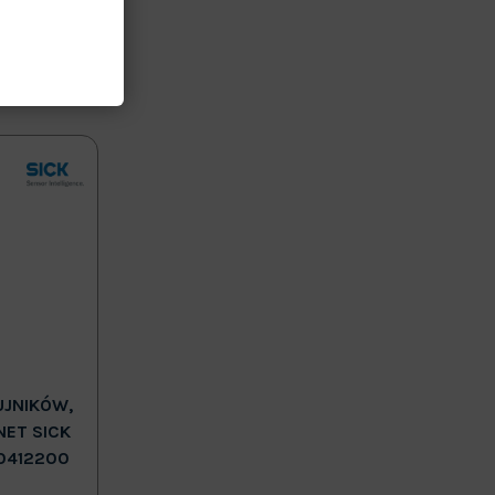
UJNIKÓW,
NET SICK
0412200