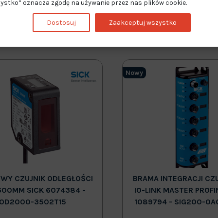
ystko” oznacza zgodę na używanie przez nas plików cookie.
Dostosuj
Zaakceptuj wszystko
Nowy
WY CZUJNIK ODLEGŁOŚCI
BRAMA INTEGRACJI CZ
600MM SICK 6074384 -
IO-LINK MASTER PROFI
OD2000-3502T15
1089794 - SIG200-0A