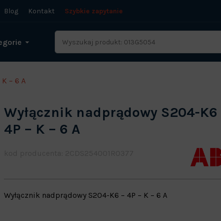
Blog
Kontakt
Szybkie zapytanie
egorie
K – 6 A
Wyłącznik nadprądowy S204-K6
4P – K – 6 A
kod producenta: 2CDS254001R0377
Wyłącznik nadprądowy S204-K6 – 4P – K – 6 A