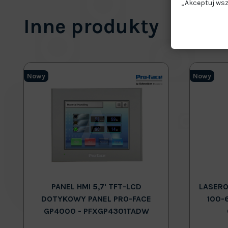
„Akceptuj wsz
Inne produkty
Nowy
Nowy
PANEL HMI 5,7' TFT-LCD
LASERO
DOTYKOWY PANEL PRO-FACE
100-
GP4000 - PFXGP4301TADW