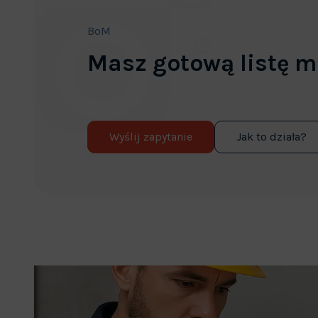
BoM
Masz gotową listę m
Wyślij zapytanie
Jak to działa?