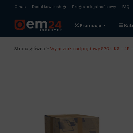
O nas
Dodatkowe usługi
Program lojalnościowy
FAQ
Promocje
Kat
Strona główna
Wyłącznik nadprądowy S204-K6 – 4P – 