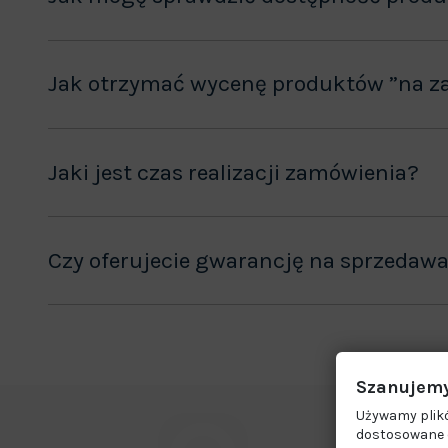
Jak otrzymać wycenę produktów ”na z
Jaki jest czas realizacji zamówienia?
Czy oferujecie gwarancję na sprzedaw
Szanujemy
Używamy plikó
dostosowane d