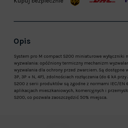
Kupuj bezpiecznie
Opis
System pro M compact S200 miniaturowe wyłączniki n
wyzwalania: opóźniony termiczny mechanizm wyzwalan
wyzwalania dla ochrony przed zwarciem. Są dostępne w ró
3P, 3P + N, 4P), zdolnościach rozłączania (do 6 kA pr
S200 z serii produktów są zgodne z normami IEC/EN 6
aplikacjach mieszkaniowych, komercyjnych i przemy
S200, co pozwala zaoszczędzić 50% miejsca.