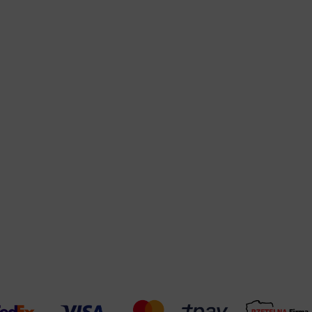
Warehouse
opcjonalne
Maks. 250 zna
Zapisz dostosowywanie