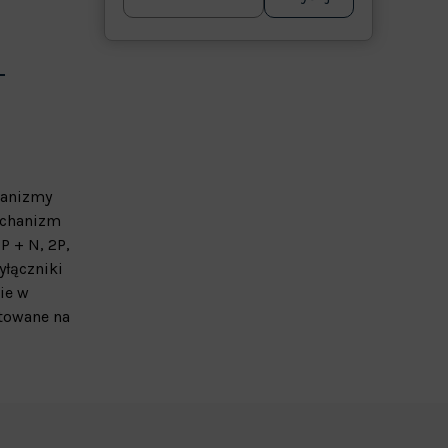
hanizmy
echanizm
P + N, 2P,
yłączniki
ie w
towane na