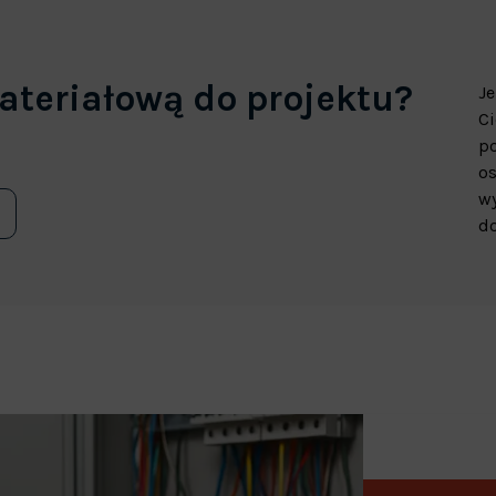
ateriałową do projektu?
Je
Ci
p
os
wy
do