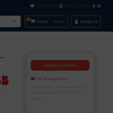
info@oem24.pl
+48 683 778 005
0
Koszyk
0,00 zł
Zaloguj się
 –
Brak w magazynie
*2% rabat przy wyborze dostawy z
tego magazynu (w tym terminie
wysyłki)