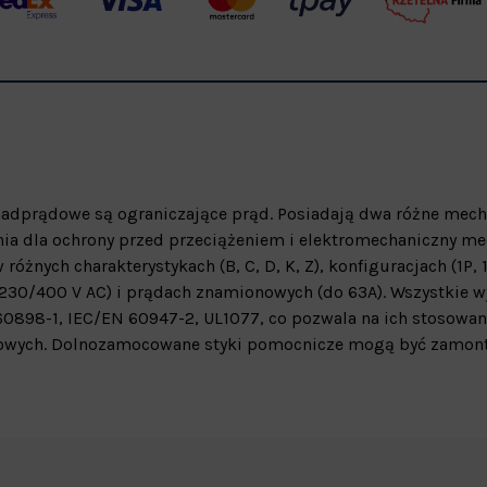
adprądowe są ograniczające prąd. Posiadają dwa różne mec
ia dla ochrony przed przeciążeniem i elektromechaniczny m
żnych charakterystykach (B, C, D, K, Z), konfiguracjach (1P, 1
zy 230/400 V AC) i prądach znamionowych (do 63A). Wszystkie w
0898-1, IEC/EN 60947-2, UL1077, co pozwala na ich stosowan
słowych. Dolnozamocowane styki pomocnicze mogą być zamon