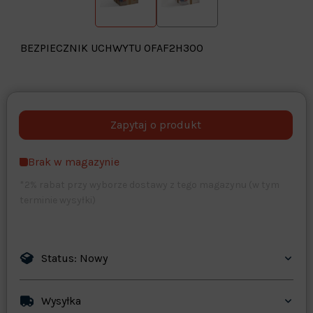
BEZPIECZNIK UCHWYTU OFAF2H300
Warehouse
opcjonalne
Maks. 250 znaków
Brak w magazynie
Zapisz dostosowywanie
*2% rabat przy wyborze dostawy z tego magazynu (w tym
terminie wysyłki)
Status: Nowy
Wysyłka