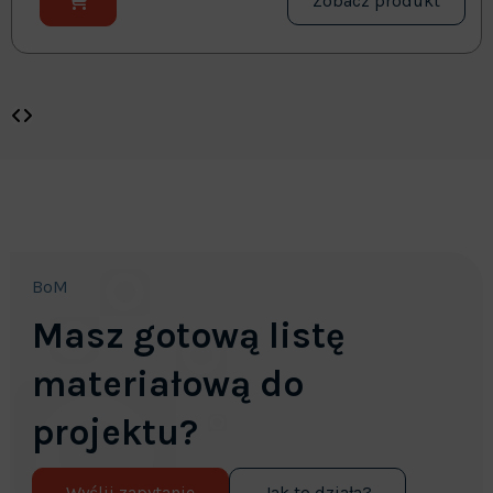
Zobacz produkt
BoM
Masz gotową listę
materiałową do
projektu?
Wyślij zapytanie
Jak to działa?