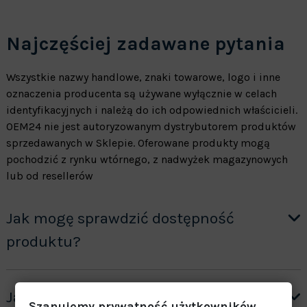
Najczęściej zadawane pytania
Wszystkie nazwy handlowe, znaki towarowe, logo i inne
oznaczenia producenta są używane wyłącznie w celach
identyfikacyjnych i należą do ich odpowiednich właścicieli.
OEM24 nie jest autoryzowanym dystrybutorem produktów
sprzedawanych w Sklepie. Oferowane produkty mogą
pochodzić z rynku wtórnego, z nadwyżek magazynowych
lub od resellerów
Jak mogę sprawdzić dostępność
produktu?
Jak otrzymać wycenę produktów ”na
Szanujemy prywatność użytkowników