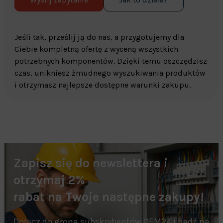
Jeśli tak, prześlij ją do nas, a przygotujemy dla
Ciebie kompletną ofertę z wyceną wszystkich
potrzebnych komponentów. Dzięki temu oszczędzisz
czas, unikniesz żmudnego wyszukiwania produktów
i otrzymasz najlepsze dostępne warunki zakupu.
Zapisz się do newslettera i
otrzymaj 2%
rabat na Twoje następne zakupy!
Dołącz do grona subskrybentów OEM24 i bądź na