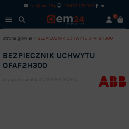
info@oem24.pl
+48 683 778 005
0
Strona główna
BEZPIECZNIK UCHWYTU OFAF2H300
BEZPIECZNIK UCHWYTU
OFAF2H300
kod producenta: 1SCA022627R5970