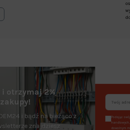
os
wy
do
a i otrzymaj 2%
 zakupy!
OEM24 i bądź na bieżąco z
Podając swój
handlowych, 
sletterze znajdziesz
dowolnym mo