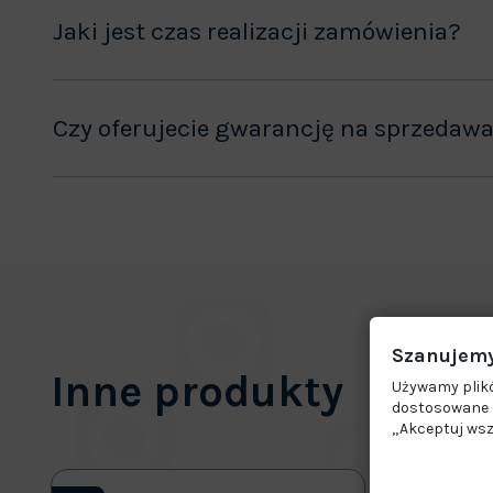
Jaki jest czas realizacji zamówienia?
Czy oferujecie gwarancję na sprzedaw
Szanujemy
Inne produkty
Używamy plikó
dostosowane d
„Akceptuj wsz