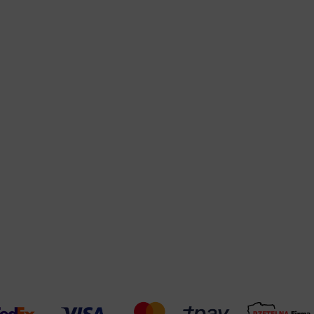
Warehouse
opcjonalne
Maks. 250 zna
Zapisz dostosowywanie