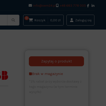
info@oem24.pl
+48 683 778 005
0
Koszyk
0,00 zł
Zaloguj się
Brak w magazynie
*2% rabat przy wyborze dostawy z
tego magazynu (w tym terminie
wysyłki)