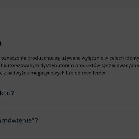
a
 oznaczenia producenta są używane wyłącznie w celach identy
jest autoryzowanym dystrybutorem produktów sprzedawanych w
, z nadwyżek magazynowych lub od resellerów
uktu?
amówienie”?