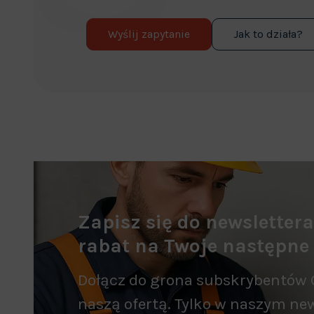
Wyślij zapytanie
Jak to działa?
Zapisz się do newsletter
rabat na Twoje następne
Dołącz do grona subskrybentów 
naszą ofertą. Tylko w naszym new