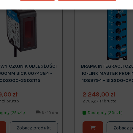
Nowy
WY CZUJNIK ODLEGŁOŚCI
BRAMA INTEGRACJI CZ
600MM SICK 6074384 -
IO-LINK MASTER PROFI
OD2000-3502T15
1089794 - SIG200-0A
9,00 zł
2 249,00 zł
7 zł brutto
2 766,27 zł brutto
ępny (29szt.)
6 - 10 dni
Dostępny (33szt.)
Zobacz produkt
Zobacz 