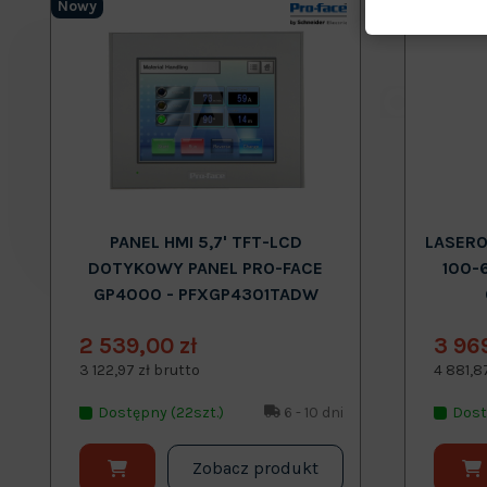
Nowy
Nowy
PANEL HMI 5,7' TFT-LCD
LASERO
DOTYKOWY PANEL PRO-FACE
100-
GP4000 - PFXGP4301TADW
2 539,00 zł
3 96
3 122,97 zł brutto
4 881,8
Dostępny (22szt.)
6 - 10 dni
Dost
Zobacz produkt