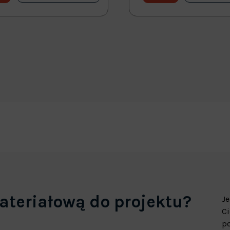
ateriałową do projektu?
Je
Ci
p