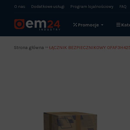
O nas
Dodatkowe usługi
Program lojalnościowy
FAQ
Promocje
Kat
Strona główna
ŁĄCZNIK BEZPIECZNIKOWY OFAF3H42