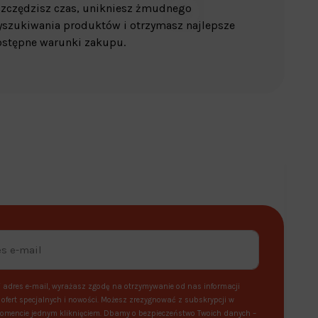
zczędzisz czas, unikniesz żmudnego
szukiwania produktów i otrzymasz najlepsze
stępne warunki zakupu.
 adres e-mail, wyrażasz zgodę na otrzymywanie od nas informacji
ofert specjalnych i nowości. Możesz zrezygnować z subskrypcji w
mencie jednym kliknięciem. Dbamy o bezpieczeństwo Twoich danych –