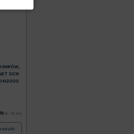
UJNIKÓW,
NET SICK
0412200
6 - 10 dni
produkt