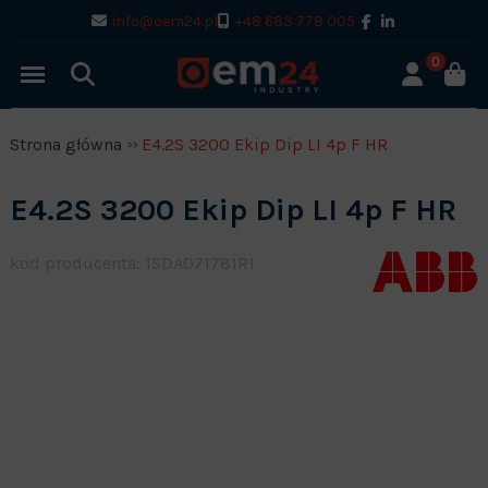
info@oem24.pl
+48 683 778 005
0
Strona główna
E4.2S 3200 Ekip Dip LI 4p F HR
E4.2S 3200 Ekip Dip LI 4p F HR
kod producenta: 1SDA071781R1