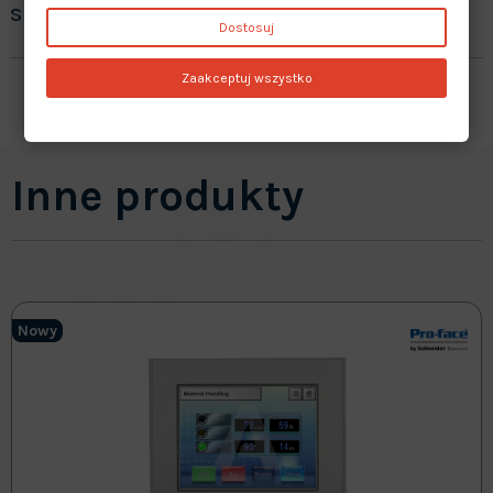
sprzedawane produkty?
Dostosuj
Zaakceptuj wszystko
Inne produkty
Nowy