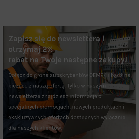
Zapisz się do newslettera i
otrzymaj 2%
rabat na Twoje następne zakupy!
Dołącz do grona subskrybentów OEM24 i bądź na
bieżąco z naszą ofertą. Tylko w naszym
newsletterze znajdziesz informacje o
specjalnych promocjach, nowych produktach i
ekskluzywnych ofertach dostępnych wyłącznie
dla naszych klientów.