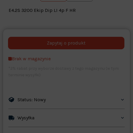
E4.2S 3200 Ekip Dip LI 4p F HR
Warehouse
opcjonalne
Maks. 250 znaków
Brak w magazynie
Zapisz dostosowywanie
*2% rabat przy wyborze dostawy z tego magazynu (w tym
terminie wysyłki)
Status: Nowy
Wysyłka