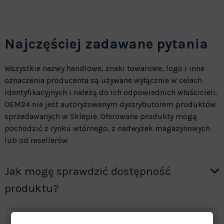
Najczęściej zadawane pytania
Wszystkie nazwy handlowe, znaki towarowe, logo i inne
oznaczenia producenta są używane wyłącznie w celach
identyfikacyjnych i należą do ich odpowiednich właścicieli.
OEM24 nie jest autoryzowanym dystrybutorem produktów
sprzedawanych w Sklepie. Oferowane produkty mogą
pochodzić z rynku wtórnego, z nadwyżek magazynowych
lub od resellerów
Jak mogę sprawdzić dostępność
produktu?