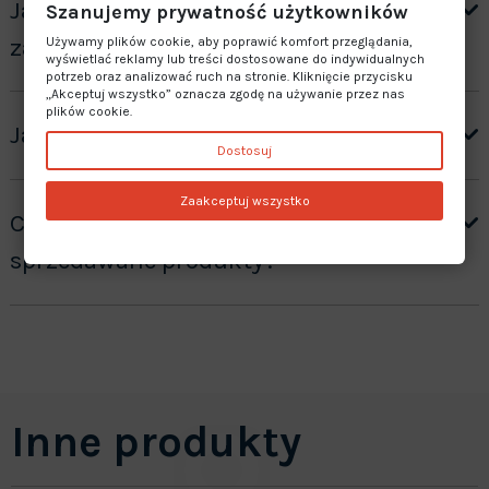
Jak otrzymać wycenę produktów ”na
Szanujemy prywatność użytkowników
zamówienie”?
Używamy plików cookie, aby poprawić komfort przeglądania,
wyświetlać reklamy lub treści dostosowane do indywidualnych
potrzeb oraz analizować ruch na stronie. Kliknięcie przycisku
„Akceptuj wszystko” oznacza zgodę na używanie przez nas
plików cookie.
Jaki jest czas realizacji zamówienia?
Dostosuj
Zaakceptuj wszystko
Czy oferujecie gwarancję na
sprzedawane produkty?
Inne produkty