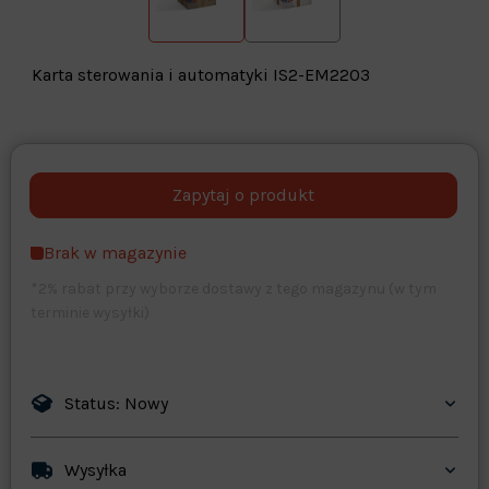
Karta sterowania i automatyki IS2-EM2203
Warehouse
opcjonalne
Maks. 250 znaków
Brak w magazynie
Zapisz dostosowywanie
*2% rabat przy wyborze dostawy z tego magazynu (w tym
terminie wysyłki)
Status: Nowy
Wysyłka