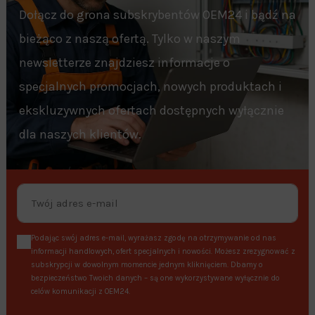
Dołącz do grona subskrybentów OEM24 i bądź na
bieżąco z naszą ofertą. Tylko w naszym
newsletterze znajdziesz informacje o
specjalnych promocjach, nowych produktach i
ekskluzywnych ofertach dostępnych wyłącznie
dla naszych klientów.
Podając swój adres e-mail, wyrażasz zgodę na otrzymywanie od nas
informacji handlowych, ofert specjalnych i nowości. Możesz zrezygnować z
subskrypcji w dowolnym momencie jednym kliknięciem. Dbamy o
bezpieczeństwo Twoich danych – są one wykorzystywane wyłącznie do
celów komunikacji z OEM24.