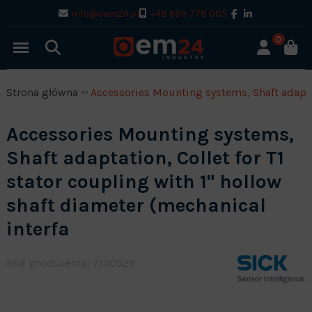
info@oem24.pl
+48 683 778 005
0
Strona główna
Accessories Mounting systems, Shaft adaptat
Accessories Mounting systems,
Shaft adaptation, Collet for T1
stator coupling with 1" hollow
shaft diameter (mechanical
interfa
kod producenta: 7130529