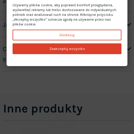
zamówienie”?
Używamy plików cookie, aby poprawić komfort przeglądania,
wyświetlać reklamy lub treści dostosowane do indywidualnych
potrzeb oraz analizować ruch na stronie. Kliknięcie przycisku
„Akceptuj wszystko” oznacza zgodę na używanie przez nas
Jaki jest czas realizacji zamówienia?
plików cookie.
Dostosuj
Czy oferujecie gwarancję na
Zaakceptuj wszystko
sprzedawane produkty?
Inne produkty