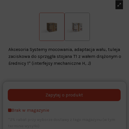
Akcesoria Systemy mocowania, adaptacja wału, tuleja
zaciskowa do sprzęgła stojana T1 z wałem drążonym o
średnicy 1" (interfejsy mechaniczne H, J)
Warehouse
opcjonalne
Maks. 250 znaków
Brak w magazynie
Zapisz dostosowywanie
*2% rabat przy wyborze dostawy z tego magazynu (w tym
terminie wysyłki)