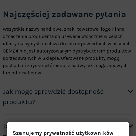
Najczęściej zadawane pytania
Wszystkie nazwy handlowe, znaki towarowe, logo i inne
oznaczenia producenta są używane wyłącznie w celach
identyfikacyjnych i należą do ich odpowiednich właścicieli.
OEM24 nie jest autoryzowanym dystrybutorem produktów
sprzedawanych w Sklepie. Oferowane produkty mogą
pochodzić z rynku wtórnego, z nadwyżek magazynowych
lub od resellerów
Jak mogę sprawdzić dostępność
produktu?
Jak otrzymać wycenę produktów ”na
Szanujemy prywatność użytkowników