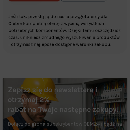
Jeśli tak, prześlij ją do nas, a przygotujemy dla
Ciebie kompletną ofertę z wyceną wszystkich
potrzebnych komponentów. Dzięki temu oszczędzisz
czas, unikniesz żmudnego wyszukiwania produktów
i otrzymasz najlepsze dostępne warunki zakupu.
Zapisz się do newslettera i
otrzymaj 2%
rabat na Twoje następne zakupy!
Dołącz do grona subskrybentów OEM24 i bądź na