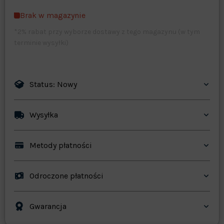
Brak w magazynie
Zapisz dostosowywanie
*2% rabat przy wyborze dostawy z tego magazynu (w tym
terminie wysyłki)
Status: Nowy
Wysyłka
Metody płatności
Odroczone płatności
Gwarancja