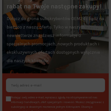
rabat na Twoje następne zakupy!
Dołącz do grona subskrybentów OEM24 i bądź na
bieżąco z naszą ofertą. Tylko w naszym
newsletterze znajdziesz informacje o
specjalnych promocjach, nowych produktach i
ekskluzywnych ofertach dostępnych wyłącznie
dla naszych klientów.
Podając swój adres e-mail, wyrażasz zgodę na otrzymywanie od nas
informacji handlowych, ofert specjalnych i nowości. Możesz zrezygnować z
subskrypcji w dowolnym momencie jednym kliknięciem. Dbamy o