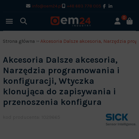
info@oem24.pl
+48 683 778 005
0
Strona główna
Akcesoria Dalsze akcesoria, Narzędzia prog
Akcesoria Dalsze akcesoria,
Narzędzia programowania i
konfiguracji, Wtyczka
klonująca do zapisywania i
przenoszenia konfigura
kod producenta: 1029665