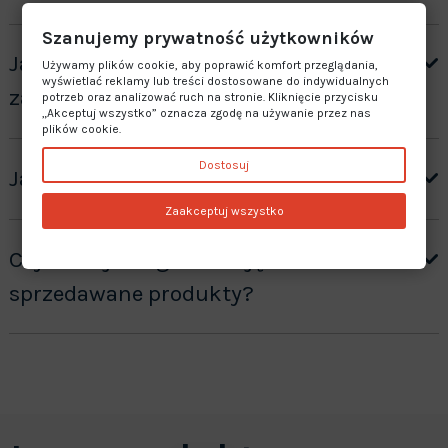
Szanujemy prywatność użytkowników
Jak otrzymać wycenę produktów ”na
Używamy plików cookie, aby poprawić komfort przeglądania,
wyświetlać reklamy lub treści dostosowane do indywidualnych
zamówienie”?
potrzeb oraz analizować ruch na stronie. Kliknięcie przycisku
„Akceptuj wszystko” oznacza zgodę na używanie przez nas
plików cookie.
Dostosuj
Jaki jest czas realizacji zamówienia?
Zaakceptuj wszystko
Czy oferujecie gwarancję na
sprzedawane produkty?